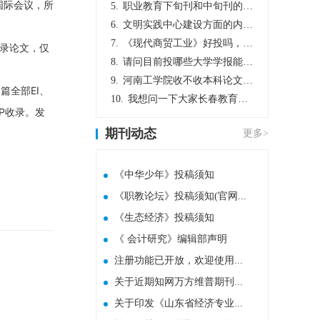
名国际会议，所
5.
职业教育下旬刊和中旬刊的国内刊号一样，他们有什么区别，两本刊物都是真的吗？
6.
文明实践中心建设方面的内容适合那种期刊
7.
《现代商贸工业》好投吗，版面费多少？
收录论文，仅
8.
请问目前投哪些大学学报能较快出刊啊
9.
河南工学院收不收本科论文呀？
篇全部EI、
10.
我想问一下大家长春教育学院学报是本科学报吗？
TP收录。发
期刊动态
更多>
《中华少年》投稿须知
《职教论坛》投稿须知(官网...
《生态经济》投稿须知
《 会计研究》编辑部声明
注册功能已开放，欢迎使用...
关于近期知网万方维普期刊...
关于印发《山东省经济专业...