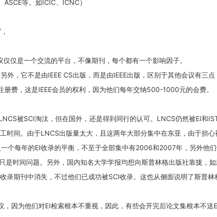
、ASCE等。如ICIC、ICNC）
写，
会议仅仅是一个交流的平台，不像期刊，每个都有一个影响因子。
议。另外，它不是由IEEE CS出版，而是由IEEE出版，区别于其他会议有三
注册费，这是IEEE会员的权利，因为他们每年交纳500-1000元的会费。（
CS被SCI淘汰，但在国外，还是得到同行的认可。LNCS仍然被EI和IS
工时间。由于LNCS出版量太大，且这两年大部分集中在东亚，由于担心被
个每年的EI收录的平衡，不至于全部集中有2006和2007年，另外他
问题，只是时间问题。另外，国内知名大学学报均想向斯普林格出版社靠拢，
国收录期刊中消失，不过他们已成功被SCI收录。这也从侧面说明了斯普林
议，因为他们对EI检索根本不重视，因此，有些会开完后论文集根本不送E