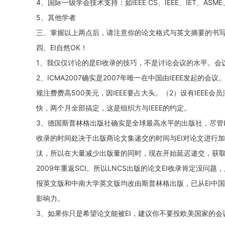
4、国际一级学会技术支持：如IEEE CS、IEEE、IET、ASME
5、其他学者
三、掌握以上两点后，请注意你的论文格式与英文摘要的书
四、EI自然OK！
1、我仅仅讨论的是EI收录的技巧，不是讨论会议的水平。
2、ICMA2007确实是2007年唯一在中国由IEEE发起的会
规注费费高500美元，因IEEE要占大头。（2）设有IEEE会员
快，两个月全部搞定，这是组织方与IEEE的约定。
3、德国斯普林格出版社确实是全球最高水平的出版社，尽管LN
收录的时间处决于出版商论文集递交的时间与EI对论文进行加
汰，所以在大量减少出版量的同时，现在开始延迟递交，获取一
2009年重返SCI。所以LNCS出版的论文EI收录肯定没
报英文版和中南大学英文版均改由斯普林格出版，已从EI中
影响力。
3、如果你只是希望论文能被EI，建议你不要投欧美国家的会