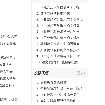
1.
《黑龙江大学自然科学学报》介绍信模板
2.
参考文献的标准格式
3.
《建筑经济》杂志范文参考格式
4.
《中国烟草学报》论文模版
5.
《环境工程技术学报》论文模板
点（1）会议常
6.
《工业催化》杂志论文模板
3）EI收录
7.
期刊论文发表的影响因素有哪些
8.
如何提供职称论文写作技巧
9.
《中小企业管理与科技》杂志投稿模板
TP双收录，
10.
论文发得好，也要靠投稿
EI也淘
们也希望在
投稿问答
更多>
如武汉大学学
1.
贵州教育怎么投稿
格出版社的
2.
怎样知道稿件是否被录用呢？
3.
《科技和产业》投稿一周了仍是“已发回执”状态，这是什么意思？什么时候外审？
I总部，或者
4.
你好，版权局登记后歌曲，这里能否发表