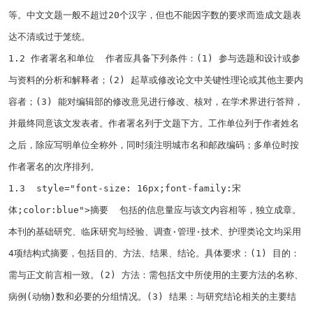
等。中文文题一般不超过
20
个汉字，但也不能因字数的要求而造成文题表
达不清或过于笼统。
1.2
作者署名和单位
作者应具备下列条件：
(1)
参与选题和设计或参
与资料的分析和解释者；
(2)
起草或修改论文中关键性理论或其他主要内
容者；
(3)
能对编辑部的修改意见进行修改、核对，在学术界进行答辩，
并最终同意该文发表者。作者署名列于文题下方。工作单位列于作者姓名
之后，除应写明单位全称外，同时须注明城市名和邮政编码；多单位时按
作者署名的次序排列。
1.3
style
="
font-size: 16px;font-family:宋
体;color:blue
">
摘要
包括的信息量应与该文内容相等，独立成章。
本刊的基础研究、临床研究与经验、调查·管理·技术、护理类论文均采用
4
项结构式摘要，包括目的、方法、结果、结论。具体要求：
(1)
目的：
需与正文前言相一致。
(2)
方法：需包括文中所使用的主要方法的名称、
病例
(
动物
)
数和必要的分组情况。
(3)
结果：与研究结论相关的主要结