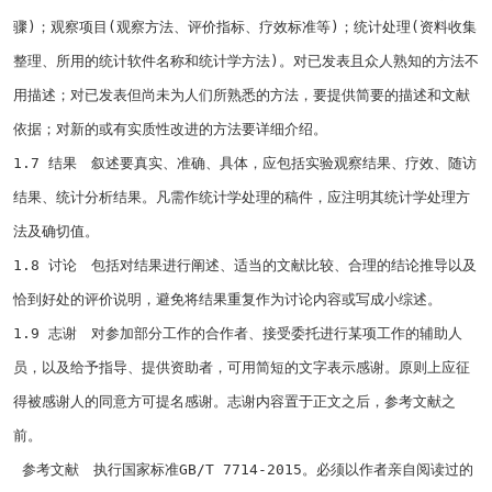
骤
)
；观察项目
(
观察方法、评价指标、疗效标准等
)
；统计处理
(
资料收集
整理、所用的统计软件名称和统计学方法
)
。对已发表且众人熟知的方法不
用描述；对已发表但尚未为人们所熟悉的方法，要提供简要的描述和文献
依据；对新的或有实质性改进的方法要详细介绍。
1.7
结果 叙述要真实、准确、具体，应包括实验观察结果、疗效、随访
结果、统计分析结果。凡需作统计学处理的稿件，应注明其统计学处理方
法及确切值。
1.8
讨论 包括对结果进行阐述、适当的文献比较、合理的结论推导以及
恰到好处的评价说明，避免将结果重复作为讨论内容或写成小综述。
1.9
志谢 对参加部分工作的合作者、接受委托进行某项工作的辅助人
员，以及给予指导、提供资助者，可用简短的文字表示感谢。原则上应征
得被感谢人的同意方可提名感谢。志谢内容
置于正文之后，参考文献之
前。
参考文献 执行国家标准
GB/T 7714-2015
。必须以作者亲自阅读过的