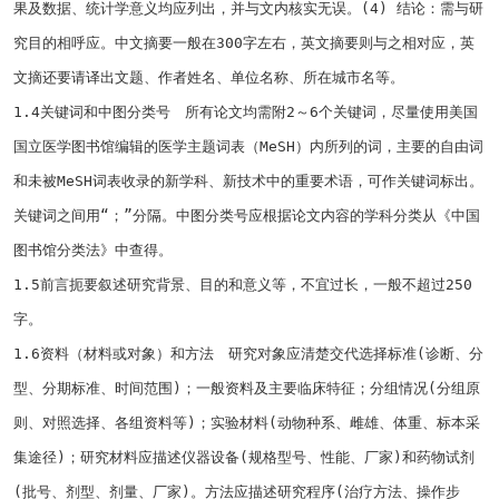
果及数据、统计学意义均应列出，并与文内核实无误。
(4)
结论：需与研
究目的相呼应。中文摘要一般在
300
字左右，英文摘要则与之相对应，英
文摘还要请译出文题、作者姓名、单位名称、所在城市名等。
1.4
关键词和中图分类号 所有论文均需附
2
～
6
个关键词，尽量使用美国
国立医学图书馆编辑的医学主题词表（
MeSH
）内所列的词，主要的自由词
和未被
MeSH
词表收录的新学科、新技术中的重要术语，可作关键词标出。
关键词之间用“；”分隔。中图分类号应根据论文内容的学科分类从《中国
图书馆分类法》中查得。
1.5
前言扼要叙述研究背景、目的和意义等，不宜过长，一般不超过
250
字。
1.6
资料（材料或对象）和方法 研究对象应清楚交代选择标准
(
诊断、分
型、分期标准、时间范围
)
；一般资料及主要临床特征；分组情况
(
分组原
则、对照选择、各组资料等
)
；实验材料
(
动物种系、雌雄、体重、标本采
集途径
)
；研究材料应描述仪器设备
(
规格型号、性能、厂家
)
和药物试剂
(
批号、剂型、剂量、厂家
)
。方法应描述研究程序
(
治疗方法、操作步