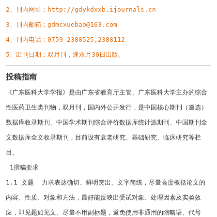
2、刊内网址：
http://gdykdxxb.ijournals.cn
3、刊内邮箱：
gdmcxuebao@163.com
4、刊内电话：
0759-2388525,2388112
5、出刊日期：双月刊，逢双月
30
日出版。
投稿指南
《广东医科大学学报》是由广东省教育厅主管、广东医科大学主办的综合
性医药卫生类刊物，双月刊，国内外公开发行，是中国核心期刊（遴选）
数据库收录期刊、中国学术期刊综合评价数据库统计源期刊、中国期刊全
文数据库全文收录期刊，目前设有衰老研究、基础研究、临床研究等栏
目。
1撰稿要求
1.1
文题
力求表达确切、鲜明突出、文字简练，尽量高度概括论文的
内容、性质、对象和方法，最好能反映出受试对象、处理因素及实验效
应，即见题如见文。尽量不用副标题，避免使用非通用的缩略语、代号