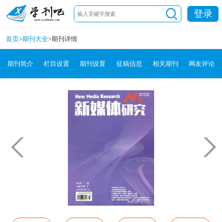
登录
首页
>
期刊大全
>
期刊详情
期刊简介
栏目设置
期刊设置
征稿信息
相关期刊
网友评论