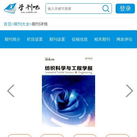
登录
首页
>
期刊大全
>
期刊详情
期刊简介
栏目设置
期刊设置
征稿信息
相关期刊
网友评论