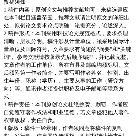
投稿须知
1.稿件内容：原创论文与推荐文献均可，来稿选题应
在本刊栏目涵盖范围，推荐文献请注明原文的详细出
处。原创论文要求论点明确，论据充分，论述深入。
2.稿件形式：本刊采用科技论文规范格式，要求条理
清晰，层次分明。稿件涉及计量单位，须采用国际计
量单位及国际符号。文章要求有简短的“摘要”和“关键
词”。参考文献请按著录先后顺序编排，并记载完整。
文章作者的工作单位、所在市县及邮编均须标明。文
后须附第一作者简介，并要写明作者姓名、性别、出
生年份、职称（学历）、主要从事的工作（研究方
向）等。通讯作者须提供职称及电子邮箱等联系方
式。
3.稿件责任：本刊原创论文杜绝抄袭、剽窃，作者应
自觉遵守著作权法和职业道德，若文章侵犯他人著作
权或版权，责任自负。
4.版权：稿件一经录用，作者须同意将稿件的复制
权、发行权、信息网络传播权、汇编权转让给本刊。