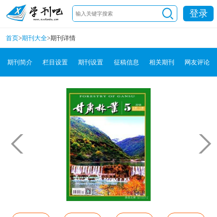
登录
首页
>
期刊大全
>
期刊详情
期刊简介
栏目设置
期刊设置
征稿信息
相关期刊
网友评论