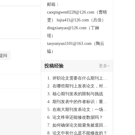
邮箱：
caoqingwen0228@126.com（曹晴
雯） lujia411@126.com（吕佳）
dingxianyao@126.com（丁娴
瑶）
taoyunyun1101@163.com（陶云
韫）
提问
投稿经验
更多>
1.
评职论文需要在什么期刊上发表？
2.
在哪些期刊上发表论文，对考研有优势？
3.
核心期刊发表的限制与挑战
4.
期刊发表中的作者标识：重要性与实践
5.
在南大期刊发表论文：一场知识探索与学术成就的旅程
6.
论文终审还能修改数据吗？
7.
如何确保论文能避免被退回：关键条件与策略
8.
论文中有什么是不能修改的？