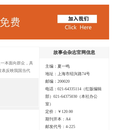
故事会杂志官网信息
是一本面向群众，具
主编：夏一鸣
发表反映我国当代
地址：上海市绍兴路74号
。在坚持故事文学特
邮编：200020
美结合，从而使每一
电话：021-64335114（红版编辑
部）021-64375030（本社办公
室）
定价：￥120.00
期刊开本：A4
邮发代号：4-225