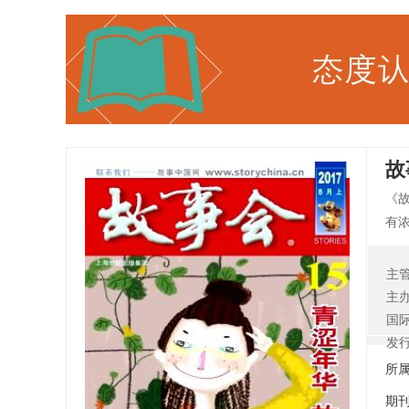
故
《
有
社
点
主
篇
主
国
发
所
期