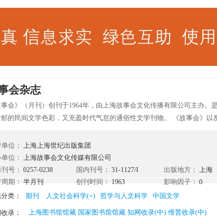
事会杂志
故事会》（月刊）创刊于1964年，由上海故事会文化传播有限公司主办。
浓郁的民间文学色彩，又充盈时代气息的通俗性文学刊物。 《故事会》以
会生活的故事为主，同时兼收并蓄各类流传的民间故事和精粹的外国故事
的基础上，成功塑造人物形象，提高艺术之美感，力求口头性与文学性完
管单位：
上海上海世纪出版集团
故事能讲得出、读得进和传得开。
办单位：
上海故事会文化传媒有限公司
际刊号：
0257-0238
国内刊号：
31-1127/I
出版地方：
上海
行周期：
半月刊
创刊时间：
1963
影响因子：
0
属分类：
期刊
人文社会科学(+)
哲学与人文科学
中国文学
上海图书馆馆藏 国家图书馆馆藏 知网收录(中) 维普收录(中)
刊收录：