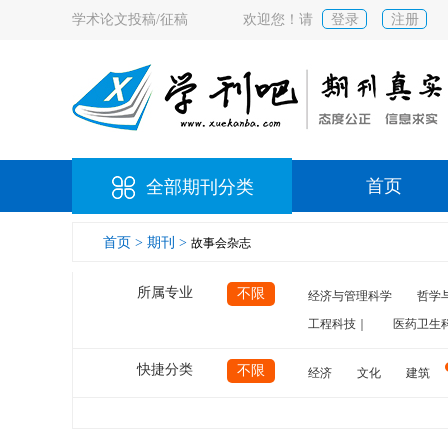
学术论文投稿/征稿
欢迎您！请
登录
注册
首页
全部期刊分类
首页 >
期刊 >
故事会杂志
所属专业
不限
经济与管理科学
哲学
工程科技｜
医药卫生
快捷分类
不限
经济
文化
建筑
计算机
航空
交通