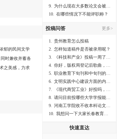
9.
为什么现在大多数论文会被评判为AI撰写？（深度剖析查重机制下的困境与出路）
10.
在哪些情况下不能评职称？
投稿问答
更多>
1.
贵州教育怎么投稿
有浓郁的民间文学
2.
怎样知道稿件是否被录用呢？
3.
《科技和产业》投稿一周了仍是“已发回执”状态，这是什么意思？什么时候外审？
，同时兼收并蓄各
4.
你好，版权局登记后歌曲，这里能否发表
术之美感，力求
5.
职业教育下旬刊和中旬刊的国内刊号一样，他们有什么区别，两本刊物都是真的吗？
6.
文明实践中心建设方面的内容适合那种期刊
7.
《现代商贸工业》好投吗，版面费多少？
8.
请问目前投哪些大学学报能较快出刊啊
9.
河南工学院收不收本科论文呀？
10.
我想问一下大家长春教育学院学报是本科学报吗？
快速直达