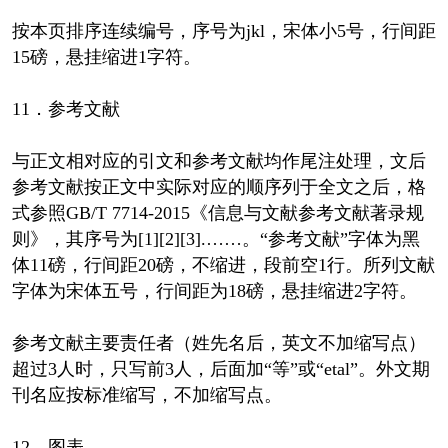
按本页排序连续编号，序号为jkl，宋体小5号，行间距
15磅，悬挂缩进1字符。
11．参考文献
与正文相对应的引文和参考文献均作尾注处理，文后
参考文献按正文中实际对应的顺序列于全文之后，格
式参照GB/T 7714-2015《信息与文献参考文献著录规
则》，其序号为[1][2][3].……。“参考文献”字体为黑
体11磅，行间距20磅，不缩进，段前空1行。所列文献
字体为宋体五号，行间距为18磅，悬挂缩进2字符。
参考文献主要责任者（姓先名后，英文不加缩写点）
超过3人时，只写前3人，后面加“等”或“etal”。外文期
刊名应按标准缩写，不加缩写点。
12．图表