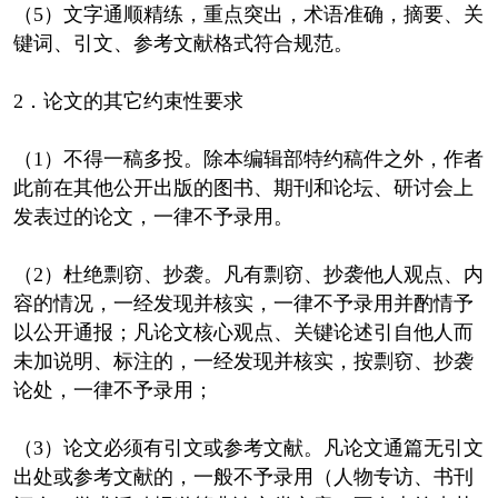
（5）文字通顺精练，重点突出，术语准确，摘要、关
键词、引文、参考文献格式符合规范。
2．论文的其它约束性要求
（1）不得一稿多投。除本编辑部特约稿件之外，作者
此前在其他公开出版的图书、期刊和论坛、研讨会上
发表过的论文，一律不予录用。
（2）杜绝剽窃、抄袭。凡有剽窃、抄袭他人观点、内
容的情况，一经发现并核实，一律不予录用并酌情予
以公开通报；凡论文核心观点、关键论述引自他人而
未加说明、标注的，一经发现并核实，按剽窃、抄袭
论处，一律不予录用；
（3）论文必须有引文或参考文献。凡论文通篇无引文
出处或参考文献的，一般不予录用（人物专访、书刊