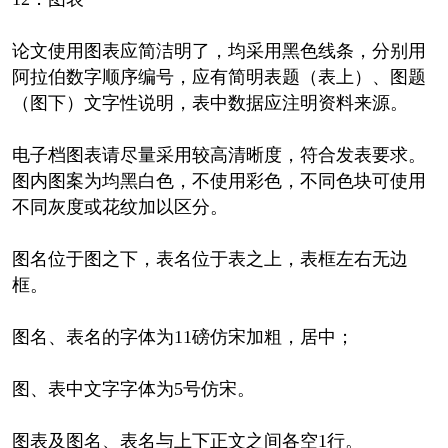
论文使用图表应简洁明了，均采用黑色线条，分别用
阿拉伯数字顺序编号，应有简明表题（表上）、图题
（图下）文字性说明，表中数据应注明资料来源。
电子档图表请尽量采用较高清晰度，符合发表要求。
图内图案为均黑白色，不使用彩色，不同色块可使用
不同灰度或花纹加以区分。
图名位于图之下，表名位于表之上，表框左右无边
框。
图名、表名的字体为11磅仿宋加粗，居中；
图、表中文字字体为5号仿宋。
图表及图名、表名与上下正文之间各空1行。