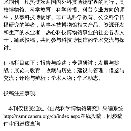
术期刊，现热忱欢迎国内外科技博物馆界的同行，高
校博物馆、科学教育、科学传播、科普专业方向的师
生，从事科技博物馆、非正规科学教育、公众科学传
播研究的学者，从事科技博物馆相关产品、资源开发
和生产的从业者，热心科技博物馆事业的社会各界人
士，踊跃投稿，共同参与科技博物馆的学术交流与探
讨。
征稿栏目如下：报告与综述；专题研讨；发展与挑
战；展览与教育；收藏与历史；建设与管理；借鉴与
交流；评论与辩析；学术人物；学术动态。
投稿注意事项:
1.本刊仅接受通过《自然科学博物馆研究》采编系统
http://nsmr.cansm.org/ch/index.aspx在线投稿，同步稿
件审阅进度查询。