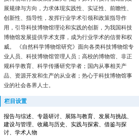
展规律与方向，力求体现实践性、实证性、前瞻性、
创新性、指导性，发挥行业学术引领和政策指导作
用，引导科技博物馆理论和实践的创新，为我国科技
博物馆发展提供学术支撑，成为行业学术的信誉和权
威。 《自然科学博物馆研究》面向各类科技博物馆专
业人员、科技博物馆管理人员；高校的博物馆、非正
规科学教育、科学传播研究学者；国内从事相关产
品、资源开发和生产的从业者；热心于科技博物馆事
业的社会各界人士。
栏目设置
报告与综述、专题研讨、展陈与教育、发展与挑战、
建设与管理、收藏与历史、实践与探索、借鉴与探
讨、学术人物