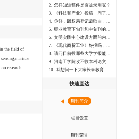
2.
怎样知道稿件是否被录用呢？
3.
《科技和产业》投稿一周了仍是“已发回执”状态，这是什么意思？什么时候外审？
4.
你好，版权局登记后歌曲，这里能否发表
5.
职业教育下旬刊和中旬刊的国内刊号一样，他们有什么区别，两本刊物都是真的吗？
6.
文明实践中心建设方面的内容适合那种期刊
7.
《现代商贸工业》好投吗，版面费多少？
n the field of
8.
请问目前投哪些大学学报能较快出刊啊
 sensing,marinae
9.
河南工学院收不收本科论文呀？
 on research
10.
我想问一下大家长春教育学院学报是本科学报吗？
快速直达
期刊简介
栏目设置
期刊荣誉