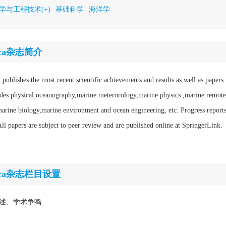
学与工程技术(+)
基础科学
海洋学
inica杂志简介
blishes the most recent scientific achievements and results as well as papers i
udes physical oceanography,marine meterorology,marine physics ,marine remote
arine biology,marine environment and ocean engineering, etc. Progress reports
 All papers are subject to peer review and are published online at SpringerLink.
Sinica杂志栏目设置
述、学术争鸣