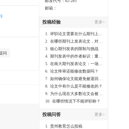
邮发代号：82-285
邮箱：
刊
投稿经验
更多>
1.
评职论文需要在什么期刊上发表？
2.
在哪些期刊上发表论文，对考研有优势？
3.
核心期刊发表的限制与挑战
提问
4.
期刊发表中的作者标识：重要性与实践
5.
在南大期刊发表论文：一场知识探索与学术成就的旅程
6.
论文终审还能修改数据吗？
7.
如何确保论文能避免被退回：关键条件与策略
8.
论文中有什么是不能修改的？
9.
为什么现在大多数论文会被评判为AI撰写？（深度剖析查重机制下的困境与出路）
10.
在哪些情况下不能评职称？
投稿问答
更多>
1.
贵州教育怎么投稿