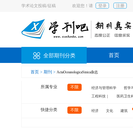
学术论文投稿/征稿
欢迎您！请
登录
注册
首页
全部期刊分类
首页 >
期刊 >
ActaOceanologicaSinica杂志
所属专业
不限
经济与管理科学
哲学
工程科技｜
医药卫生
快捷分类
不限
经济
文化
建筑
计算机
航空
交通