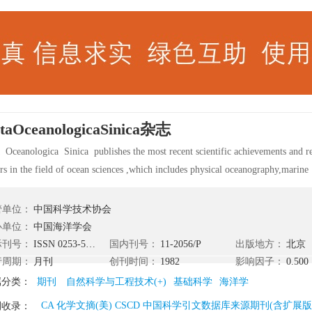
taOceanologicaSinica杂志
 Oceanologica Sinica publishes the most recent scientific achievements and res
rs in the field of ocean sciences ,which includes physical oceanography,marine
rorology,marine physics ,marine remote sensing,marinae chemistry,marine geo
ogy,marine environment and ocean engineering, etc. Progress reports on research
管单位：
中国科学技术协会
uded. All papers are subject to peer review and are published online at Springer
办单位：
中国海洋学会
际刊号：
ISSN 0253-505X
国内刊号：
11-2056/P
出版地方：
北京
行周期：
月刊
创刊时间：
1982
影响因子：
0.500
属分类：
期刊
自然科学与工程技术(+)
基础科学
海洋学
CA 化学文摘(美) CSCD 中国科学引文数据库来源期刊(含扩展版)
刊收录：