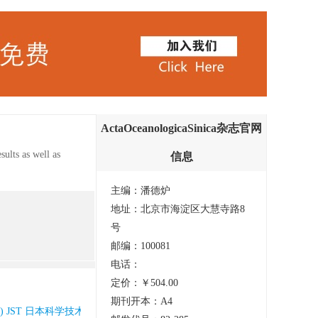
ActaOceanologicaSinica杂志官网
ults as well as
信息
主编：潘德炉
logy,marine
地址：北京市海淀区大慧寺路8
 projects are also
号
Link.
邮编：100081
电话：
定价：￥504.00
期刊开本：A4
 JST 日本科学技术振兴机构数据库(日) Pж(AJ) 文摘杂志(俄) SA 科学