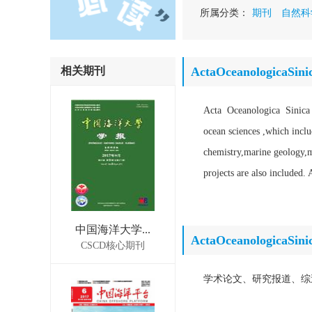
所属分类：
期刊
自然科
相关期刊
ActaOceanologicaS
Acta Oceanologica Sinica pu
ocean sciences ,which incl
chemistry,marine geology,m
projects are also included.
中国海洋大学...
ActaOceanologica
CSCD核心期刊
学术论文、研究报道、综