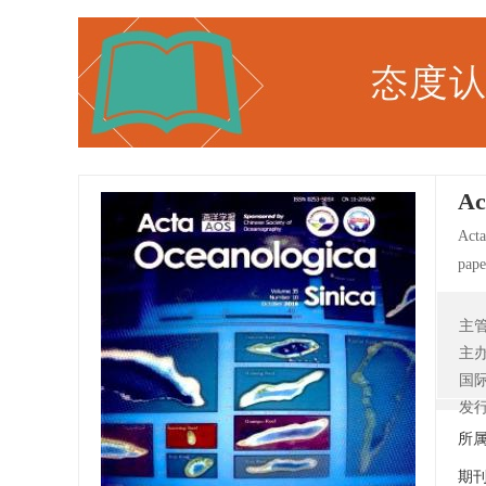
Ac
Acta
pape
mete
biol
主
incl
主
国
发
所
期