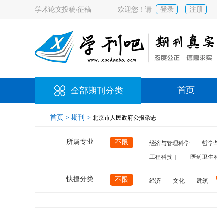
学术论文投稿/征稿
欢迎您！请
登录
注册
首页
全部期刊分类
首页 >
期刊 >
北京市人民政府公报杂志
所属专业
不限
经济与管理科学
哲学
工程科技｜
医药卫生
快捷分类
不限
经济
文化
建筑
计算机
航空
交通