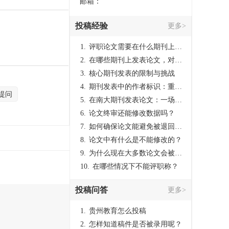
邮箱：
投稿经验
更多>
1.
评职论文需要在什么期刊上发表？
2.
在哪些期刊上发表论文，对考研有优势？
3.
核心期刊发表的限制与挑战
4.
期刊发表中的作者标识：重要性与实践
提问
5.
在南大期刊发表论文：一场知识探索与学术成就的旅程
6.
论文终审还能修改数据吗？
7.
如何确保论文能避免被退回：关键条件与策略
8.
论文中有什么是不能修改的？
9.
为什么现在大多数论文会被评判为AI撰写？（深度剖析查重机制下的困境与出路）
10.
在哪些情况下不能评职称？
投稿问答
更多>
1.
贵州教育怎么投稿
2.
怎样知道稿件是否被录用呢？