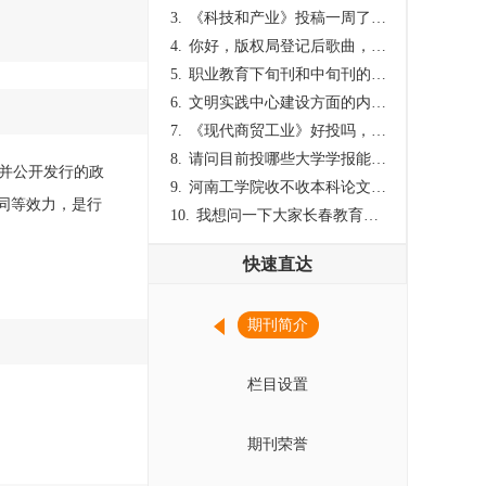
3.
《科技和产业》投稿一周了仍是“已发回执”状态，这是什么意思？什么时候外审？
4.
你好，版权局登记后歌曲，这里能否发表
5.
职业教育下旬刊和中旬刊的国内刊号一样，他们有什么区别，两本刊物都是真的吗？
6.
文明实践中心建设方面的内容适合那种期刊
7.
《现代商贸工业》好投吗，版面费多少？
8.
请问目前投哪些大学学报能较快出刊啊
并公开发行的政
9.
河南工学院收不收本科论文呀？
同等效力，是行
10.
我想问一下大家长春教育学院学报是本科学报吗？
快速直达
期刊简介
栏目设置
期刊荣誉