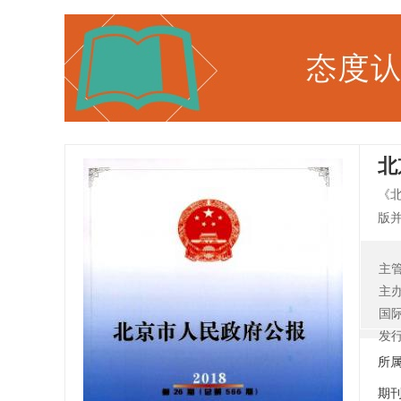
北
《
版
政
主
主
国
发
所
期