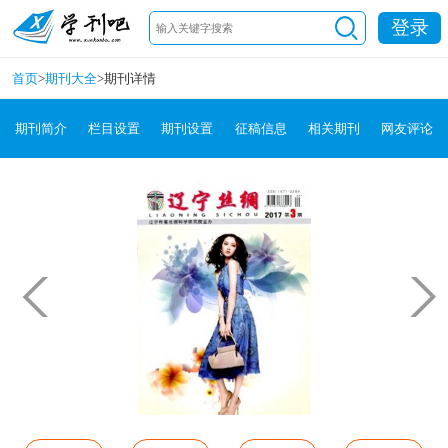
登录
首页
>
期刊大全
>
期刊详情
期刊简介
栏目设置
期刊设置
征稿信息
相关期刊
网友评论