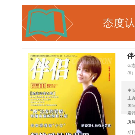
伴
杂
侣》
鲁
刊
主
庭
主
注
国
谛。
发
具
所
期