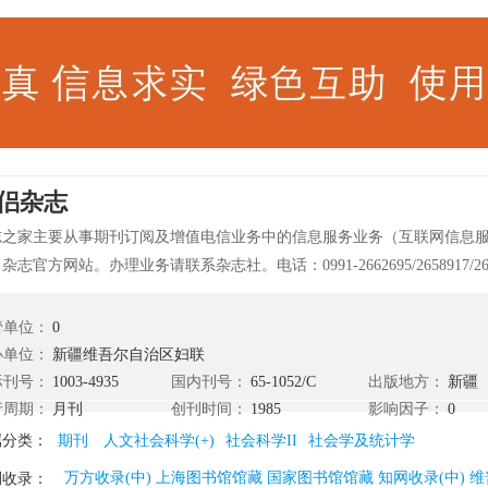
侣杂志
志之家主要从事期刊订阅及增值电信业务中的信息服务业务（互联网信息
杂志官方网站。办理业务请联系杂志社。电话：0991-2662695/2658917/2
木齐市金银路82号。 《伴侣》（月刊）是新疆维吾尔自治区妇联主办的关
物。本刊为您拨开阻挡爱情的迷雾，打开幸福生活的窗口，引导您步入美
管单位：
0
，为您的生活排忧解难，指点迷津，堪称广大女性的知音。 《伴侣》倡导
办单位：
新疆维吾尔自治区妇联
女性生活质量，表现女性情感世界，传递前沿生活资讯，演绎女性人生精
际刊号：
1003-4935
国内刊号：
65-1052/C
出版地方：
新疆
读者对象为20-35岁左右高中以上文化程度广大城乡女性。 《伴侣（B
行周期：
月刊
创刊时间：
1985
影响因子：
0
体复刊时间以杂志社官方消息为准。
属分类：
期刊
人文社会科学(+)
社会科学II
社会学及统计学
万方收录(中) 上海图书馆馆藏 国家图书馆馆藏 知网收录(中) 维
刊收录：