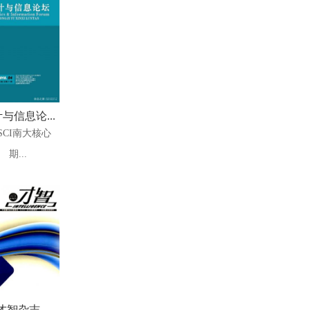
与信息论...
SCI南大核心
期...
才智杂志