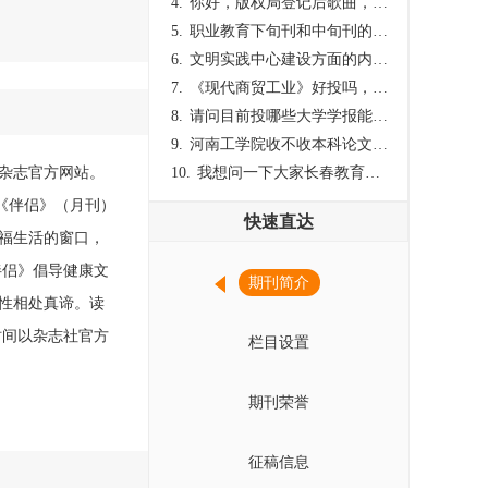
4.
你好，版权局登记后歌曲，这里能否发表
5.
职业教育下旬刊和中旬刊的国内刊号一样，他们有什么区别，两本刊物都是真的吗？
6.
文明实践中心建设方面的内容适合那种期刊
7.
《现代商贸工业》好投吗，版面费多少？
8.
请问目前投哪些大学学报能较快出刊啊
9.
河南工学院收不收本科论文呀？
杂志官方网站。
10.
我想问一下大家长春教育学院学报是本科学报吗？
号。 《伴侣》（月刊）
快速直达
福生活的窗口，
伴侣》倡导健康文
期刊简介
性相处真谛。读
时间以杂志社官方
栏目设置
期刊荣誉
征稿信息