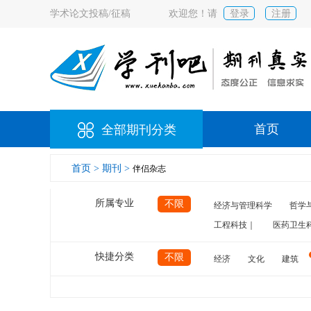
学术论文投稿/征稿
欢迎您！请
登录
注册
首页
全部期刊分类
首页 >
期刊 >
伴侣杂志
所属专业
不限
经济与管理科学
哲学
工程科技｜
医药卫生
快捷分类
不限
经济
文化
建筑
计算机
航空
交通