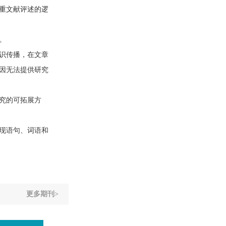
重文献评述的逻
。
识传播，在文章
因无法提供研究
究的可拓展方
现语句、词语和
更多期刊>