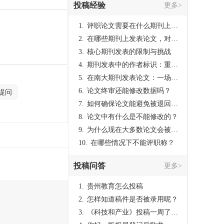
投稿经验
更多>
1.
评职论文需要在什么期刊上发表？
2.
在哪些期刊上发表论文，对考研有优势？
3.
核心期刊发表的限制与挑战
4.
期刊发表中的作者标识：重要性与实践
5.
在南大期刊发表论文：一场知识探索与学术成就的旅程
6.
论文终审还能修改数据吗？
提问
7.
如何确保论文能避免被退回：关键条件与策略
8.
论文中有什么是不能修改的？
9.
为什么现在大多数论文会被评判为AI撰写？（深度剖析查重机制下的困境与出路）
10.
在哪些情况下不能评职称？
投稿问答
更多>
1.
贵州教育怎么投稿
2.
怎样知道稿件是否被录用呢？
3.
《科技和产业》投稿一周了仍是“已发回执”状态，这是什么意思？什么时候外审？