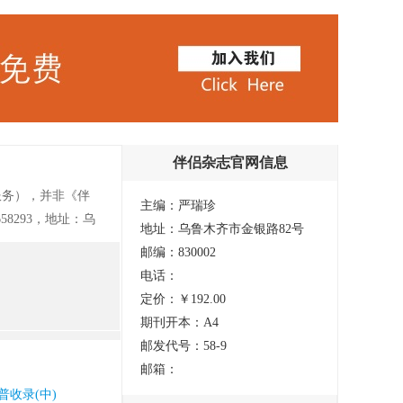
伴侣杂志官网信息
服务），并非《伴
主编：严瑞珍
658293，地址：乌
地址：乌鲁木齐市金银路82号
爱女性婚姻生活的
邮编：830002
满健康的婚姻与家
电话：
健康文明生活，关
定价：￥192.00
华，探索两性相处真
期刊开本：A4
版）》目前已停刊，
邮发代号：58-9
邮箱：
普收录(中)