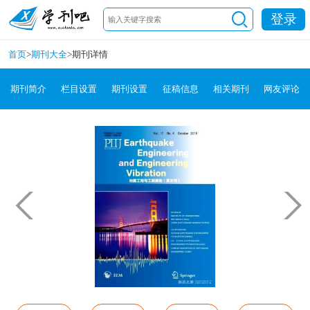
登录
首页
>
期刊大全
>
期刊详情
期刊简介
栏目设置
期刊设置
征稿信息
相关期刊
网友评论