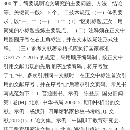
300 字，简要说明论文研究的主要问题、方法、结论
等。关键词一般3—5 个。 二技术规范 （一）体例要
求，以“一、”“（一）”“1.”“（1）”区别标题层次，用
简短的小标题提炼主要观点。 （二）注释须在正文中
用圆圈序号在右上角标注，并在文末以尾注形式注
释。 （三）参考文献著录格式应执行国家标准
GB/T7714-2015 的规定，采用顺序编码制，按正文中
引用文献出现的先后顺序连续编码，将序号置
于“[]”中。多次引用同一文献时，在正文中标注首次引
用的文献序号，并在序号“[]”后著录引文页码。常见书
写规范如下： 1. 普通图书。示例：陈登原. 国史旧闻:
第1 卷[M]. 北京: 中华书局,2000. 2. 期刊中析出的文
献。示例：杨洪升. 四库馆私家抄校书考略[J]. 文
献,2013(1). 3. 论文集。示例：中国职工教育研究会.
职工教育研究论文集[C]. 北京: 海洋出版社,2012. 4. 专