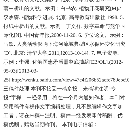
著中析出的文献。示例：白书农. 植物开花研究[M]//
李承森. 植物科学进展. 北京: 高等教育出版社,1998. 5.
报纸中析出的文献。示例：丁文祥. 数字革命与竞争国
际化[N]. 中国青年报,2000-11-20. 6. 学位论文。示例：
马欢. 人类活动影响下海河流域典型区水循环变化研究
[D]. 北京: 清华大学,2011,[2013-10-14]. 7. 电子资源。
示例：李强. 化解医患矛盾需釜底抽薪[EB/OL].(2012-
05-03)[2013-03-
25].http://wenku.baidu.com/view/47e4f206b52acfc789ebc92
三稿件处理 本刊不接受一稿多投，来稿请注明“专
投”字样。一经录用，将在一个月内通知作者。本刊对
采用稿件有权作文字编辑处理，凡不愿编辑作文字加
工者，请在来稿中注明。稿件一经发表即付稿酬，优
稿优酬，赠送当期样刊。 本刊电子信箱：