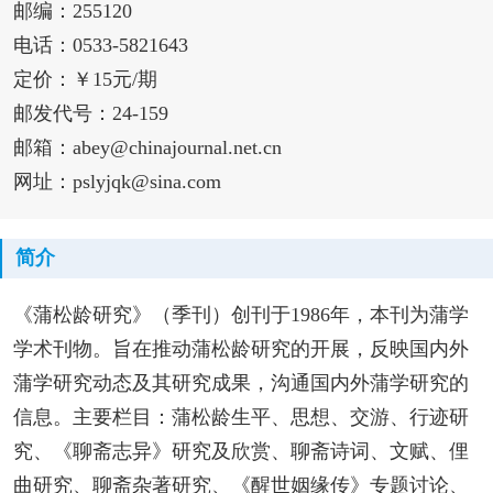
邮编：255120
电话：0533-5821643
定价：￥15元/期
邮发代号：24-159
邮箱：abey@chinajournal.net.cn
网址：pslyjqk@sina.com
简介
《蒲松龄研究》（季刊）创刊于1986年，本刊为蒲学
学术刊物。旨在推动蒲松龄研究的开展，反映国内外
蒲学研究动态及其研究成果，沟通国内外蒲学研究的
信息。主要栏目：蒲松龄生平、思想、交游、行迹研
究、《聊斋志异》研究及欣赏、聊斋诗词、文赋、俚
曲研究、聊斋杂著研究、《醒世姻缘传》专题讨论、