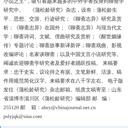
小说之王”，吸引着越来越多的中外学者投身到聊斋学
研究中。 《蒲松龄研究》杂志，设有：蒲松龄生
平、思想、交游、行迹研究；《聊斋志异》研究及赏
析；《聊斋志异》在国外；《聊斋志异》与现当代文
学；聊斋诗词、文赋、俚曲研究及赏析；《醒世姻缘
传》专题讨论；聊斋故事新译新评；聊斋戏曲、影视
改编评论；名家谈聊斋；以及中国文言小说研究等。
竭诚欢迎聊斋学研究者及爱好者踊跃投稿。 来稿要
求：忠于史实，议论持之有据。文笔新鲜、活泼。稿
件用规范简化汉字。来稿要求在八千字左右。 电子版
发往《蒲松龄研究》杂志邮箱。纸质文稿寄至：山东
省淄博市淄川区《蒲松龄研究》编辑部 邮 编：
255120 邮 箱：abey@chinajournal.net.cn
pslyjqk@sina.com