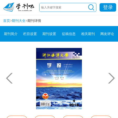
登录
首页
>
期刊大全
>
期刊详情
期刊简介
栏目设置
期刊设置
征稿信息
相关期刊
网友评论