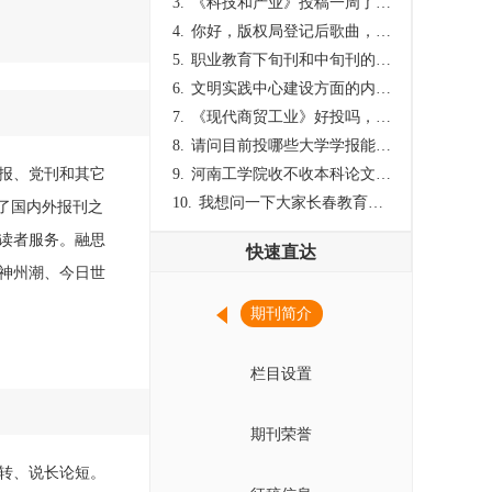
3.
《科技和产业》投稿一周了仍是“已发回执”状态，这是什么意思？什么时候外审？
4.
你好，版权局登记后歌曲，这里能否发表
5.
职业教育下旬刊和中旬刊的国内刊号一样，他们有什么区别，两本刊物都是真的吗？
6.
文明实践中心建设方面的内容适合那种期刊
7.
《现代商贸工业》好投吗，版面费多少？
8.
请问目前投哪些大学学报能较快出刊啊
党报、党刊和其它
9.
河南工学院收不收本科论文呀？
10.
我想问一下大家长春教育学院学报是本科学报吗？
萃了国内外报刊之
读者服务。融思
快速直达
神州潮、今日世
期刊简介
栏目设置
期刊荣誉
转、说长论短。