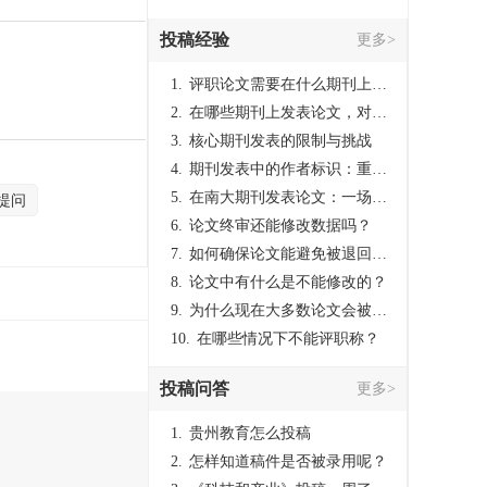
投稿经验
更多>
1.
评职论文需要在什么期刊上发表？
2.
在哪些期刊上发表论文，对考研有优势？
3.
核心期刊发表的限制与挑战
4.
期刊发表中的作者标识：重要性与实践
5.
在南大期刊发表论文：一场知识探索与学术成就的旅程
提问
6.
论文终审还能修改数据吗？
7.
如何确保论文能避免被退回：关键条件与策略
8.
论文中有什么是不能修改的？
9.
为什么现在大多数论文会被评判为AI撰写？（深度剖析查重机制下的困境与出路）
10.
在哪些情况下不能评职称？
投稿问答
更多>
1.
贵州教育怎么投稿
2.
怎样知道稿件是否被录用呢？