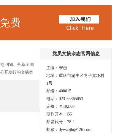
党员文摘杂志官网信息
信息刊物。荟萃全国
主编：宋愚
一公开发行的文摘类
地址：重庆市渝中区枣子岚垭村
品味，丰富多彩的内
1号
性于一体。关注政
邮编：400015
界、党史纵横、史海
电话：023-63865053
定价：￥192.00
期刊开本：B5
邮发代号：78-1
邮箱：dywzbjb@126.com