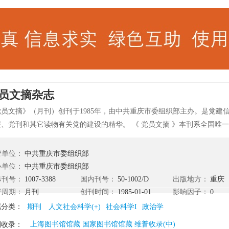
员文摘杂志
党员文摘》（月刊）创刊于1985年，由中共重庆市委组织部主办。是党建
报、党刊和其它读物有关党的建设的精华。 《 党员文摘 》本刊系全国唯
员个人读物。荟萃了国内外报刊之精华，以正确的舆论导向，高雅的文化
和赏心悦目的形式，忠实地为多层次读者服务。融思想性、知识性、趣味
管单位：
中共重庆市委组织部
，切合民情。上至国家大事，下到百姓生活。主要栏目：神州潮、今日世
办单位：
中共重庆市委组织部
舟、理想之光、人生风采、峰回路转、说长论短。
际刊号：
1007-3388
国内刊号：
50-1002/D
出版地方：
重庆
行周期：
月刊
创刊时间：
1985-01-01
影响因子：
0
属分类：
期刊
人文社会科学(+)
社会科学I
政治学
上海图书馆馆藏 国家图书馆馆藏 维普收录(中)
刊收录：