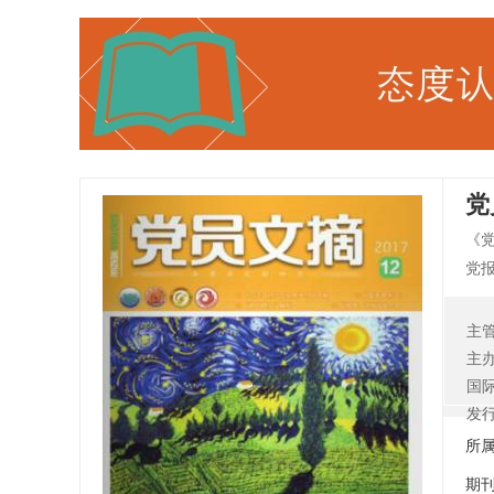
党
《
党
党
容
主
治
主
泛
国
发
所
期