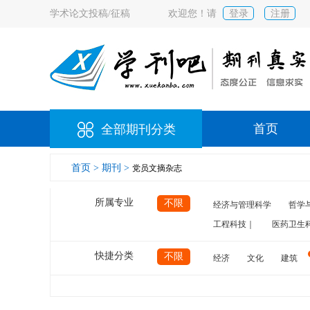
学术论文投稿/征稿
欢迎您！请
登录
注册
首页
全部期刊分类
首页 >
期刊 >
党员文摘杂志
所属专业
不限
经济与管理科学
哲学
工程科技｜
医药卫生
快捷分类
不限
经济
文化
建筑
计算机
航空
交通