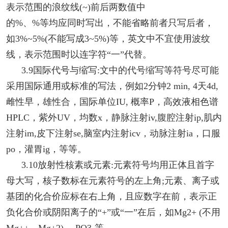
表示范围的浪纹线(~)前后两数值中
的%、%等均应同时写出，不能省略前者只写后者，
如3%~5%(不能写成3~5%)等，英文中不宜使用波纹
线，表示范围时以连字符“一”代替。
3.9国际代号与缩写:文中的代号缩写等符号尽可能
采用国际通用或标准的写法，例如2分钟2 min, 4天4d,
雌性早，雄性合，国际单位IU, 概率P，高效液相色谱
HPLC，紫外UV，均数x，静脉注射iv,腹腔注射ip,肌内
注射im,皮下注射se,脑室内注射icv，动脉注射ia，口服
po，灌胃ig，等等。
3.10放射性核素或元素:元素符号均用正体且首字
母大写，核子数标在元素符号的左上角;元素、离子或
基团的化合价应标在右上角，且应数字在前，表示正
负化合价或阴阳离子的“+”或“一”在后，如Mg2+ (不用
Mg++，Mg+2) ，PO3-等。