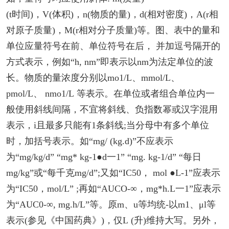
(t时间)，V(体积)，n(物质的量)，d(相对密度)，A(r相
对原子质量)，M(r相对分子质量)等。图、表中的量和
单位应量符号在前、单位符号在后， 并加逗号隔开的
方式表示，例如“h, nm”即表示以nm为法定单位的波
长。物质的量浓度分别以mo1/L、mmol/L、
pmol/L、 nmo1/L 等表示。在单位或者组合单位内一
般使用斜线间隔，不宜将斜线、负指数幂或汉字混用
表示，i且最多只能有1条斜线;当分母中有多个单位
时，加括号表示。如“mg/ (kg.d)”不应表示
为“mg/kg/d” “mg* kg-1●d一1” “mg. kg-1/d” “每日
mg/kg”或“每千克mg/d”;又如“IC50， mol ●L-1”应表示
为“IC50，mol/L” ;再如“AUCO-∞，mg*h.L一1”应表示
为“AUC0-∞, mg.h/L”等。原m、u等均统-以m1、μl等
表示(参见《中国药典》)，仅L (升)维持大写。另外，