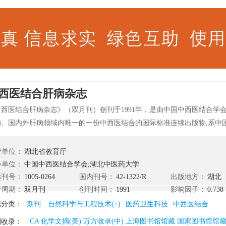
西医结合肝病杂志
中西医结合肝病杂志》（双月刊）创刊于1991年，是由中国中西医结合学
的、国内外肝病领域内唯一的一份中西医结合的国际标准连续出版物,系中
刊、中国科技核心期刊；中国期刊全文数据库收录期刊、中国学术期刊综
。 《中西医结合肝病杂志》以国内外知名的肝病专家为学术顾问,严格遵循
管单位：
湖北省教育厅
、“普及与提高兼顾”、“中西医结合”的办刊宗旨,力求以最快的速度如实
办单位：
中国中西医结合学会;湖北中医药大学
肝病的新理论、新成果、新进展、新动向、新疗法、新药物、新经验。深
际刊号：
1005-0264
国内刊号：
42-1322/R
出版地方：
湖北
员和研究人员的喜爱。
行周期：
双月刊
创刊时间：
1991
影响因子：
0.738
属分类：
期刊
自然科学与工程技术(+)
医药卫生科技
中西医结合
CA 化学文摘(美) 万方收录(中) 上海图书馆馆藏 国家图书馆馆
刊收录：