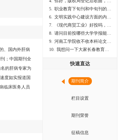
4.
你好，版权局登记后歌曲，这里能否发表
5.
职业教育下旬刊和中旬刊的国内刊号一样，他们有什么区别，两本刊物都是真的吗？
6.
文明实践中心建设方面的内容适合那种期刊
7.
《现代商贸工业》好投吗，版面费多少？
8.
请问目前投哪些大学学报能较快出刊啊
9.
河南工学院收不收本科论文呀？
办的、国内外肝病
10.
我想问一下大家长春教育学院学报是本科学报吗？
期刊；中国期刊全
快速直达
知名的肝病专家为
的速度如实报道国
期刊简介
病临床医务人员
栏目设置
期刊荣誉
征稿信息