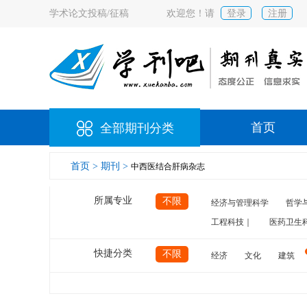
学术论文投稿/征稿
欢迎您！请
登录
注册
首页
全部期刊分类
首页 >
期刊 >
中西医结合肝病杂志
所属专业
不限
经济与管理科学
哲学
工程科技｜
医药卫生
快捷分类
不限
经济
文化
建筑
计算机
航空
交通