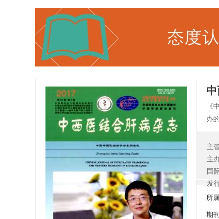
中
《
办
期
刊
主
重”
主
治
国
人
发
所
期