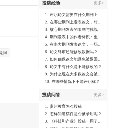
投稿经验
更多>
1.
评职论文需要在什么期刊上发表？
2.
在哪些期刊上发表论文，对考研有优势？
3.
核心期刊发表的限制与挑战
4.
期刊发表中的作者标识：重要性与实践
5.
在南大期刊发表论文：一场知识探索与学术成就的旅程
6.
论文终审还能修改数据吗？
提问
7.
如何确保论文能避免被退回：关键条件与策略
8.
论文中有什么是不能修改的？
9.
为什么现在大多数论文会被评判为AI撰写？（深度剖析查重机制下的困境与出路）
10.
在哪些情况下不能评职称？
投稿问答
更多>
1.
贵州教育怎么投稿
2.
怎样知道稿件是否被录用呢？
3.
《科技和产业》投稿一周了仍是“已发回执”状态，这是什么意思？什么时候外审？