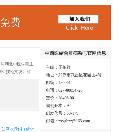
中西医结合肝病杂志官网信息
会与湖北中医学院主
主编：王伯祥
国科技论文统计源
地址：武汉市武昌区花园山4号
合评价数据库来源期
邮编：430061
“基础与临床并
电话：027-88854726
报道国内外中西医防
定价：￥408.00
受广大肝病临床医务
期刊开本：A4
邮发代号：38-179
邮箱：zxygbzz@163.com
藏 知网收录(中) 统计源核心期刊(中国科技论文核心期刊) 维普收录(中)