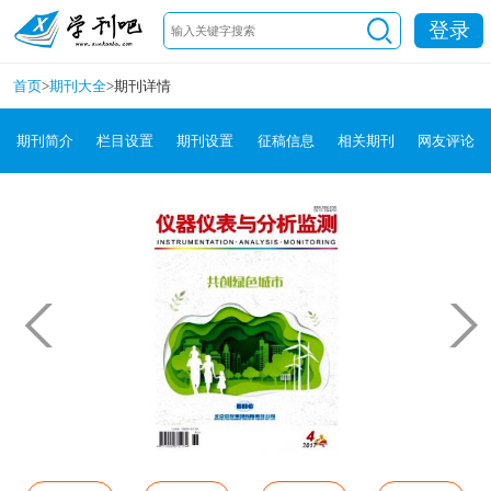
登录
首页
>
期刊大全
>
期刊详情
期刊简介
栏目设置
期刊设置
征稿信息
相关期刊
网友评论