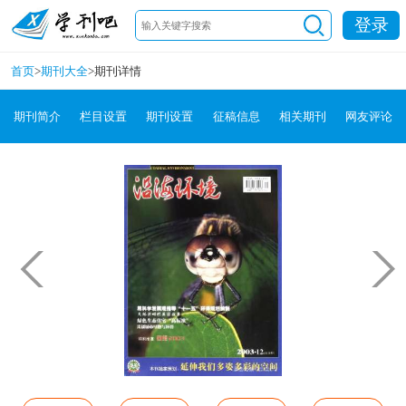
登录
首页
>
期刊大全
>
期刊详情
期刊简介
栏目设置
期刊设置
征稿信息
相关期刊
网友评论