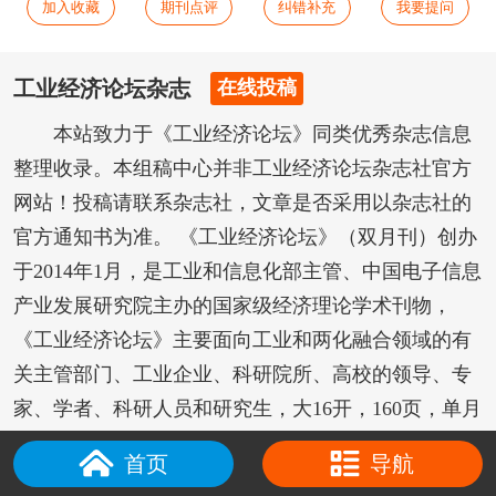
加入收藏
期刊点评
纠错补充
我要提问
工业经济论坛杂志
在线投稿
本站致力于《工业经济论坛》同类优秀杂志信息
整理收录。本组稿中心并非工业经济论坛杂志社官方
网站！投稿请联系杂志社，文章是否采用以杂志社的
官方通知书为准。 《工业经济论坛》（双月刊）创办
于2014年1月，是工业和信息化部主管、中国电子信息
产业发展研究院主办的国家级经济理论学术刊物，
《工业经济论坛》主要面向工业和两化融合领域的有
关主管部门、工业企业、科研院所、高校的领导、专
家、学者、科研人员和研究生，大16开，160页，单月
25日出版。目前已被中国知网的《中国学术期刊网络
首页
导航
出版总库》及CNKI系列数据库、重庆维普的《中文科