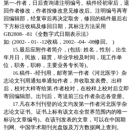
第一-作者，日后查询请注明编号。稿件经初审后，退
回作者修改，作者按修改意见修改后。注明编号再寄
回编辑部，经复审后再决定取舍，修回的稿件最后右
下方标注收稿及修回日期，其标注方法采用
GB2808- -81《全数字式日期表示法》
如: (2002- - 01- -12收稿，2002- -04- -08修回。 )
15.最后应附作者简介，(包括: 姓名，性别，出生
年月日，民族，籍贯，毕业学校及时间，现工作单
位，职务，职称，主要业务专长等)。
16.稿件- -经刊用，邮寄第一作者《河北医学》杂
志论文刊用通知单通知作者，并收取发表费。出样
后，校对大样寄给第.作者校对，在校样上校对后立即
寄回编辑部。出刊后，寄送前三位作者杂志各壹册。
17.凡在本刊刊登的论文均发第一作者河北医学杂
志论文证书。证书上标有该文在全世界范围内的唯一
标识(文章编号)。在该刊发表的文章，可以在中国期
刊网、中国学术期刊光盘版及万方数据网上查到。