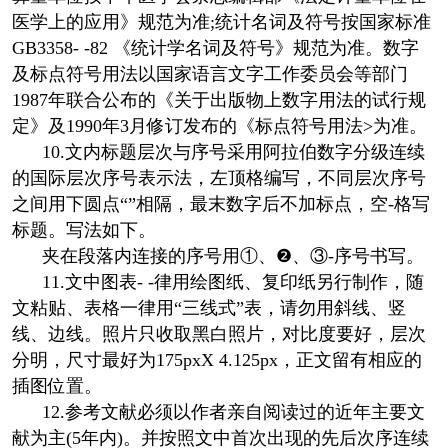
医学上的应用》规范为准;统计名词及符号按国家标准
GB3358- -82 《统计学名词及符号》规范为准。数字
及标点符号用法以国家语言文字工作委员会等部门
1987年联合公布的《关于出版物上数字用法的试行规
定》及1990年3月修订发布的《标点符号用法>为准。
10.文内标题层次与序号采用阿拉伯数字分级连续
的国际层次序号表示法，左顶格编写，不同层次序号
之间用下圆点“”相隔，最末数字后不加标点，空-格写
标题。写法如下。
夹在段落内连接的序号用①、❷、③-序号书写。
11.文中图表- -律用绘图纸、复印纸另行制作，随
文粘贴、表格一律用“三线式”表，请勿用斜线、竖
线、边线。照片只收取黑白照片，对比度要好，层次
分明，尺寸最好为175pxX 4.125px，正文留有相应的
插图位置。
12.参考文献必须以作者亲自阅读过的近年主要文
献为主(5年内)。并按照文中首次出现的先后次序连续