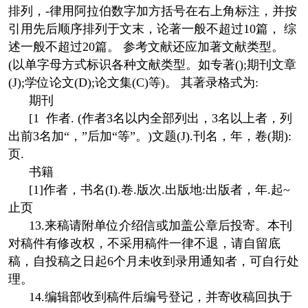
排列，-律用阿拉伯数字加方括号在右上角标注，并按
引用先后顺序排列于文末，论著一般不超过10篇， 综
述一般不超过20篇。 参考文献还应加著文献类型。
(以单字母方式标识各种文献类型。如专著();期刊文章
(J);学位论文(D);论文集(C)等)。 其著录格式为:
期刊
[1 作者. (作者3名以内全部列出，3名以上者，列
出前3名加“，”后加“等”。)文题(J).刊名，年，卷(期):
页.
书籍
[1]作者，书名(I).卷.版次.出版地:出版者，年.起~
止页
13.来稿请附单位介绍信或加盖公章后投寄。本刊
对稿件有修改权，不采用稿件一律不退，请自留底
稿，自投稿之日起6个月未收到录用通知者，可自行处
理。
14.编辑部收到稿件后编号登记，并寄收稿回执于