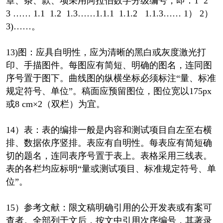
章、条、款、项采用阿拉伯数字分级编号，即：1 2
3 …… 1.1 1.2 1.3……1.1.1 1.1.2 1.1.3…… 1） 2）
3)……。
13)图：应具自明性，应为清晰的黑白或灰度激光打
印、手描图件。每图应有简短、明确的图名，连同图
序号置于图下。曲线图的纵横坐标必须标注“量、标准
规定符号、单位”。稿面应预留图位，图位宽以175px
或8 cm×2（双栏）为宜。
14）表：表的编排一般是内容和测试项目自左至右横
排、数据依序竖排。表应有自明性。每表应有简短确
切的题名，连同表序号置于表上。表格采用三线表。
表的各栏均应标明“量或测试项目、标准规定符号、单
位”。
15）参考文献：限文稿明确引用的公开发表或有案可
查者。全部列于文后，按文中引用次序编号，其著录