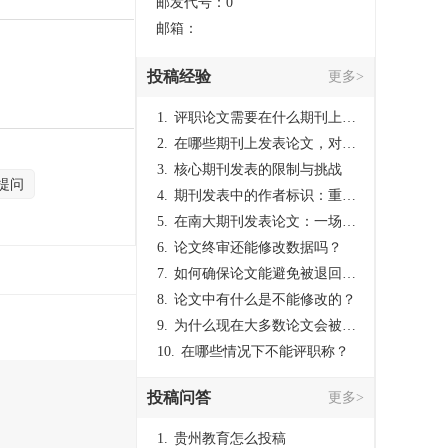
邮发代号：0
邮箱：
投稿经验
更多>
1.
评职论文需要在什么期刊上发表？
2.
在哪些期刊上发表论文，对考研有优势？
3.
核心期刊发表的限制与挑战
提问
4.
期刊发表中的作者标识：重要性与实践
5.
在南大期刊发表论文：一场知识探索与学术成就的旅程
6.
论文终审还能修改数据吗？
7.
如何确保论文能避免被退回：关键条件与策略
8.
论文中有什么是不能修改的？
9.
为什么现在大多数论文会被评判为AI撰写？（深度剖析查重机制下的困境与出路）
10.
在哪些情况下不能评职称？
投稿问答
更多>
1.
贵州教育怎么投稿