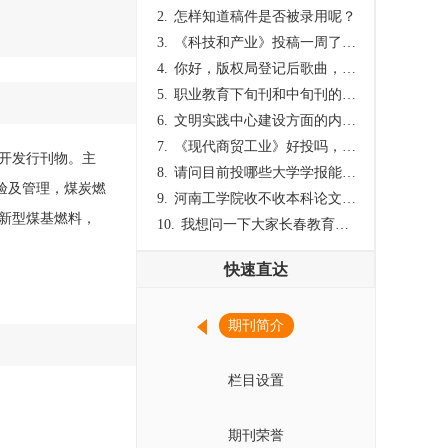
2.
怎样知道稿件是否被录用呢？
3.
《科技和产业》投稿一周了仍是“已发回执”状态，这是什么意思？什么时候外审？
4.
你好，版权局登记后歌曲，这里能否发表
5.
职业教育下旬刊和中旬刊的国内刊号一样，他们有什么区别，两本刊物都是真的吗？
6.
文明实践中心建设方面的内容适合那种期刊
7.
《现代商贸工业》好投吗，版面费多少？
公开发行刊物。主
8.
请问目前投哪些大学学报能较快出刊啊
验及管理，煤炭燃
9.
河南工学院收不收本科论文呀？
新型煤基燃料，
10.
我想问一下大家长春教育学院学报是本科学报吗？
快速直达
期刊简介
栏目设置
期刊荣誉