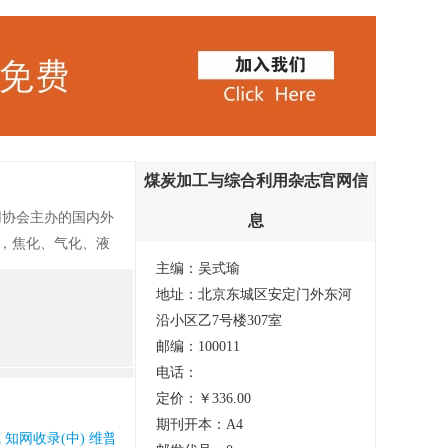
煤炭加工与综合利用杂志官网信
用协会主办的国内外
息
型，焦化、气化、液
主编：吴式瑜
及灰渣的综合利用，
地址：北京东城区安定门外东河
境保护及先进的生产
沿小区乙7号楼307室
邮编：100011
电话：
定价：￥336.00
期刊开本：A4
 知网收录(中) 维普收录(中)