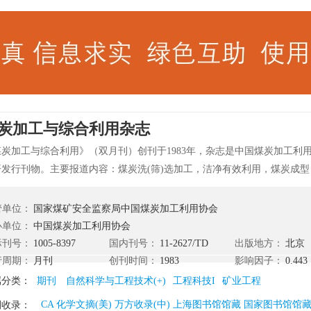
炭加工与综合利用杂志
煤炭加工与综合利用》（双月刊）创刊于1983年，杂志是中国煤炭加工利
开发行刊物。主要报道内容：煤炭洗(筛)选加工，洁净有效利用，煤炭成
等煤化工，煤质检验及管理，煤炭燃烧及炉具，低热值燃料发电，煤矸石
系有用矿物资源的开发利用，水煤浆等新型煤基燃料，煤矿节能减排、环
管单位：
国家煤矿安全监察局中国煤炭加工利用协会
管理经验等。荣获中文核心期刊(1992)。
办单位：
中国煤炭加工利用协会
际刊号：
1005-8397
国内刊号：
11-2627/TD
出版地方：
北京
行周期：
月刊
创刊时间：
1983
影响因子：
0.443
属分类：
期刊
自然科学与工程技术(+)
工程科技I
矿业工程
CA 化学文摘(美) 万方收录(中) 上海图书馆馆藏 国家图书馆馆藏
刊收录：