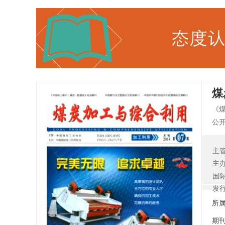
煤
《
公
化
煤
主
经营
主
国
发
所
期