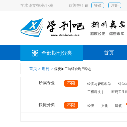
学术论文投稿/征稿
欢迎您！请
登录
注册
首页
全部期刊分类
首页 >
期刊 >
煤炭加工与综合利用杂志
所属专业
不限
经济与管理科学
哲学
工程科技｜
医药卫生
快捷分类
不限
经济
文化
建筑
计算机
航空
交通