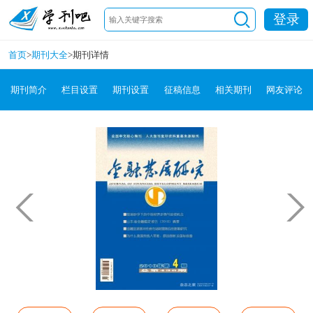
登录
首页
>
期刊大全
>
期刊详情
期刊简介
栏目设置
期刊设置
征稿信息
相关期刊
网友评论