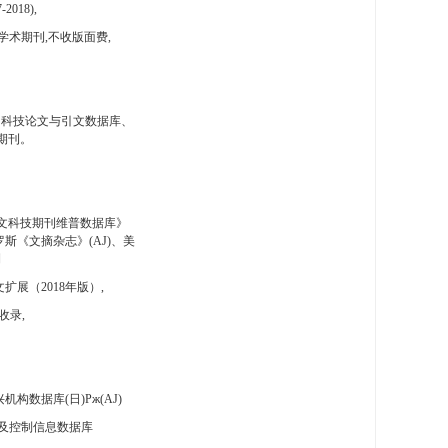
-2018),
学术期刊,不收版面费,
国科技论文与引文数据库、
期刊。
文科技期刊维普数据库》
斯《文摘杂志》(AJ)、美
刊
扩展（2018年版）,
收录,
构数据库(日)Pж(AJ)
及控制信息数据库