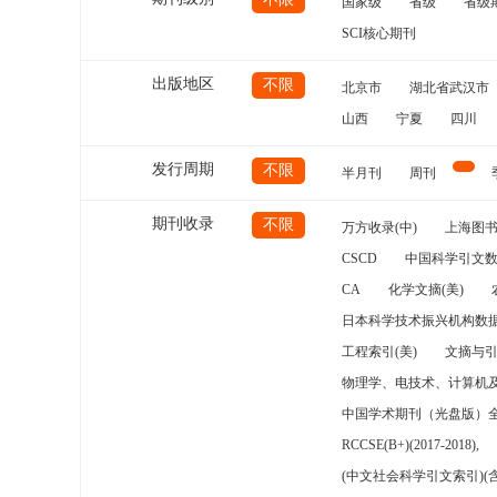
国家级
省级
省级
SCI核心期刊
出版地区
不限
北京市
湖北省武汉市
山西
宁夏
四川
发行周期
不限
半月刊
周刊
期刊收录
不限
万方收录(中)
上海图
CSCD
中国科学引文数
CA
化学文摘(美)
日本科学技术振兴机构数据
工程索引(美)
文摘与
物理学、电技术、计算机
中国学术期刊（光盘版）
RCCSE(B+)(2017-2018),
(中文社会科学引文索引)