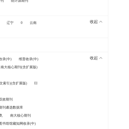
期刊
统计源期刊
收起
辽宁
0
云南
收起
收录(中)
维普收录(中)
南大核心期刊(含扩展版)
索引)(含扩展版)
EI
双效期刊
期刊遴选数据库
,
南大核心期刊
图书馆馆藏知网收录(中)