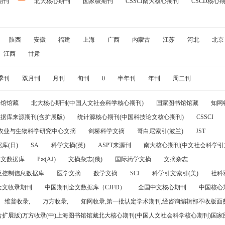
期刊
北大核心期刊
国家级期刊
CSSCI南大核心期刊
CSCD核心
陕西
安徽
福建
上海
广西
内蒙古
江苏
河北
北京
江西
甘肃
季刊
双月刊
月刊
旬刊
0
半年刊
年刊
周二刊
书馆馆藏
北大核心期刊(中国人文社会科学核心期刊)
国家图书馆馆藏
知网
据库来源期刊(含扩展版)
统计源核心期刊(中国科技论文核心期刊)
CSSCI
农业与生物科学研究中心文摘
剑桥科学文摘
哥白尼索引(波兰)
JST
库(日)
SA
科学文摘(英)
ASPT来源刊
南大核心期刊(中文社会科学引文
引文数据库
Pж(AJ)
文摘杂志(俄)
国际药学文摘
文摘杂志
及控制信息数据库
医学文摘
数学文摘
SCI
科学引文索引(美)
社科
全文收录期刊
中国期刊全文数据库（CJFD）
全国中文核心期刊
中国核心
维普收录,
万方收录,
知网收录,第一批认定学术期刊,经咨询编辑部不收版面费
(含扩展版)万方收录(中)上海图书馆馆藏北大核心期刊(中国人文社会科学核心期刊)国家