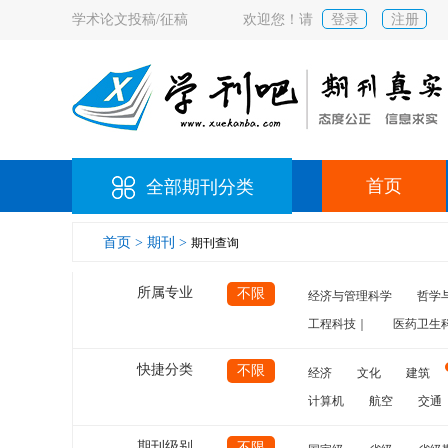
学术论文投稿/征稿
欢迎您！请
登录
注册
首页
全部期刊分类
首页 >
期刊 >
期刊查询
所属专业
不限
经济与管理科学
哲学
工程科技｜
医药卫生
快捷分类
不限
经济
文化
建筑
计算机
航空
交通
期刊级别
不限