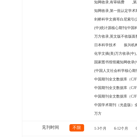
知网收录,有审稿费
,
知网收录,第一批认定学术期
剑桥科学文摘哥白尼索引(
(中)统计源核心期刊(中国
万方收录,英文版不收版面费
日本科学技术
振兴机构
化学文摘(美)万方收录(中
国家图书馆馆藏知网收录(
(中国人文社会科学核心期
中国期刊全文数据库（CJ
中国期刊全文数据库（CJ
中国期刊全文数据库（CJ
中国学术期刊（光盘版）
万方
见刊时间
不限
1-3个月
6-12个月