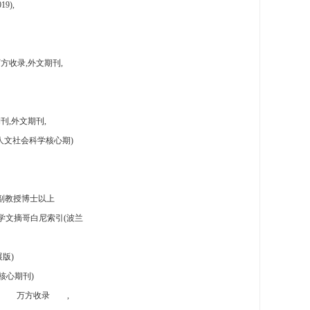
9),
方收录,外文期刊,
刊,外文期刊,
人文社会科学核心期)
副教授博士以上
学文摘哥白尼索引(波兰
版)
核心期刊)
万方收录
,