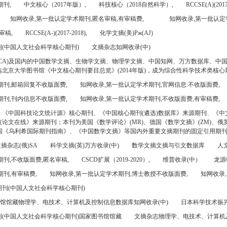
期刊,
中文核心（2017年版）,
科技核心（2018自然科学）,
RCCSE(A)(2017
知网收录,第一批认定学术期刊,匿名审稿,有审稿费,
知网收录,第一批认定
审稿,
RCCSE(A-)(2017-2018),
化学文摘(美)Pж(AJ)
(中国人文社会科学核心期刊)
文摘杂志知网收录(中)
CA)及国内的中国数学文摘、生物学文摘、物理学文摘、中国知网、万方数据库、中
北京大学图书馆《中文核心期刊要目总览》(2014年版)，成为综合性科学技术类核心
期刊,邮箱回复不收版面费,
知网收录,第一批认定学术期刊,官网信息:不收版面费,
期刊,刊内信息不收版面费,
知网收录,第一批认定学术期刊,不收版面费,有审稿费,
、《中国科技论文统计源》核心期刊、《中国核心期刊(遴选)数据库》来源期刊、《中
论文在线》来源期刊；本刊为美国《数学评论》(MR)、德国《数学文摘》(ZM)、俄罗
美国《乌利希国际期刊指南》、《中国数学文摘》等国内外重要文摘期刊的固定引用期
摘杂志(俄)SA
科学文摘(英)万方收录(中)
数学文摘文摘与引文数据库
人文
刊,不收版面费,匿名审稿,
CSCD扩展（2019-2020）,
维普收录(中）
龙源
刊,有审稿费,
知网收录,第一批认定学术期刊,博士教授不收版面费,
知网收录,
刊(中国人文社会科学核心期刊)
书馆馆藏物理学、电技术、计算机及控制信息数据库知网收录(中)
日本科学技术振兴机
(中国人文社会科学核心期刊)国家图书馆馆藏
文摘杂志物理学、电技术、计算机