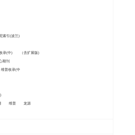
索引(波兰)
录(中)
（含扩展版)
心期刊
维普收录(中
)
网
维普
龙源