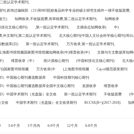
第二批认定学术期刊,
刊,咨询过编辑部:（211和985院校食品科学专业的硕士研究生稿件一律不收版面费,
波兰)
知网收录,不收版面费,有审稿费,第二批认定学术期刊,
知网收录
科技论文核心期刊)
,第一批认定学术期刊,
文摘杂志知网收录(
中)
,外文期刊,第二批认定学术期刊,
北大核心期刊(中国人文社会科学核心期刊)哥白尼
数据库(日)
第一批认定学术期刊,
万方收录,第一批认定学术期刊,
)上海图书馆馆藏国家图书馆馆藏知网收录(中)维普收录(中)
文摘与引文数据库知网收
中)
维普收录（中）
统计源核心期刊
(中国科技论文核心期刊)
北大核
刊)国家图书馆馆藏
万方收录(中
)上海图书馆馆藏
Caj-cd规范获奖期刊
FD）中国核心期刊遴选数据库
中国科技期刊核心期刊
FD）中国核心期刊遴选数据库全国中文核心期刊
龙源收录
维普收录
FD）中国学术期刊（光盘版）全文收
第一批认定学术期刊
不收版面费
(中
全文收
中国学术期刊（光盘版）全文收录期刊
RCCSE(B+)(2017-2018)
知
0
3-6个月
1个月内
6-9个月
12个月
6-8个月