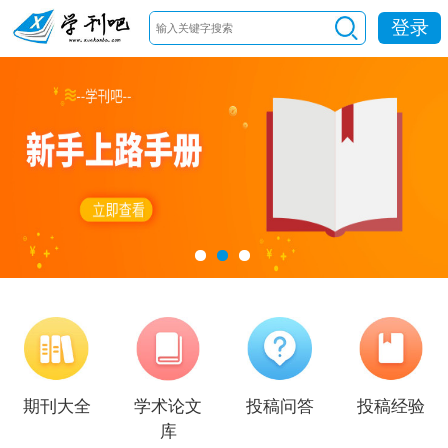
登录
期刊大全
学术论文
投稿问答
投稿经验
库