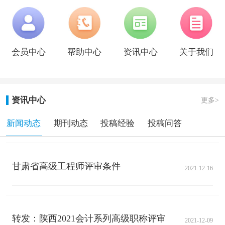
会员中心
帮助中心
资讯中心
关于我们
资讯中心
更多>
新闻动态
期刊动态
投稿经验
投稿问答
甘肃省高级工程师评审条件
2021-12-16
转发：陕西2021会计系列高级职称评审通知
2021-12-09