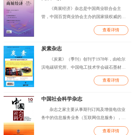
《商展经济》杂志是中国商业联合会主
管，中国百货商业协会主办的国家级权威的商
展经...
查看详情
炭素杂志
《炭素》（季刊）创刊于1978年，由哈尔
滨电碳研究所、中国电工技术学会碳石墨材料
专业...
查看详情
中国社会科学杂志
杂志之家主要从事期刊订阅及增值电信业
务中的信息服务业务（互联网信息服务），并
非《...
查看详情