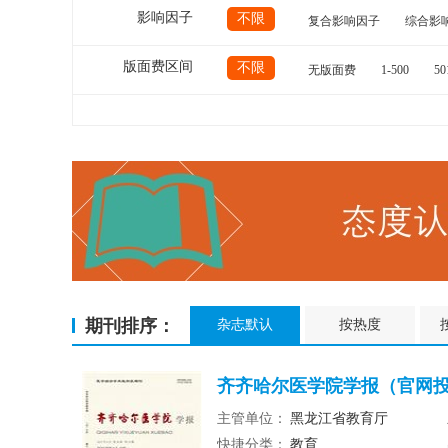
影响因子
不限
复合影响因子
综合影
版面费区间
不限
无版面费
1-500
50
期刊排序：
杂志默认
按热度
齐齐哈尔医学院学报（官网
主管单位：
黑龙江省教育厅
快捷分类：
教育