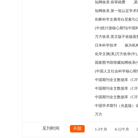
知网收录,有审稿费
,
知网收录,第一批认定学术期
剑桥科学文摘哥白尼索引(
(中)统计源核心期刊(中国
万方收录,英文版不收版面费
日本科学技术
振兴机构
化学文摘(美)万方收录(中
国家图书馆馆藏知网收录(
(中国人文社会科学核心期
中国期刊全文数据库（CJ
中国期刊全文数据库（CJ
中国期刊全文数据库（CJ
中国学术期刊（光盘版）
万方
见刊时间
不限
1-3个月
6-12个月