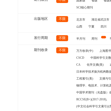
国家级
省级
省级
SCI核心期刊
出版地区
不限
北京市
湖北省武汉市
山西
宁夏
四川
发行周期
不限
半月刊
周刊
期刊收录
不限
万方收录(中)
上海图
CSCD
中国科学引文数
CA
化学文摘(美)
日本科学技术振兴机构数据
工程索引(美)
文摘与
物理学、电技术、计算机
中国学术期刊（光盘版）
RCCSE(B+)(2017-2018),
(中文社会科学引文索引)