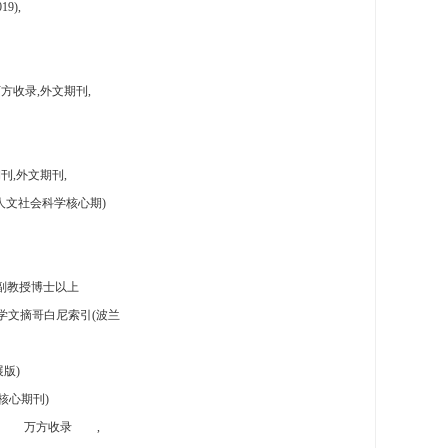
9),
方收录,外文期刊,
刊,外文期刊,
人文社会科学核心期)
副教授博士以上
学文摘哥白尼索引(波兰
版)
核心期刊)
万方收录
,