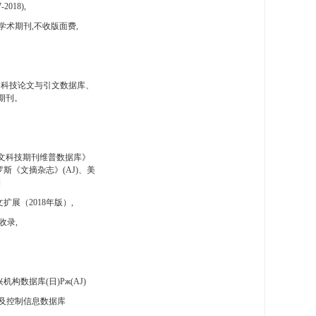
-2018),
学术期刊,不收版面费,
国科技论文与引文数据库、
期刊。
文科技期刊维普数据库》
斯《文摘杂志》(AJ)、美
刊
扩展（2018年版）,
收录,
构数据库(日)Pж(AJ)
及控制信息数据库