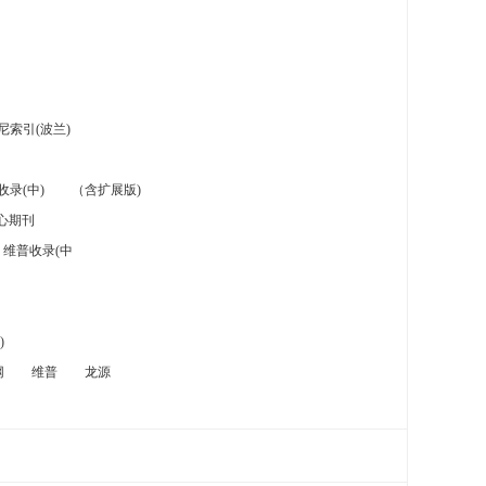
索引(波兰)
录(中)
（含扩展版)
心期刊
维普收录(中
)
网
维普
龙源