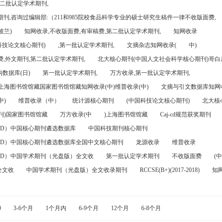
第二批认定学术期刊,
刊,咨询过编辑部:（211和985院校食品科学专业的硕士研究生稿件一律不收版面费,
波兰)
知网收录,不收版面费,有审稿费,第二批认定学术期刊,
知网收录
科技论文核心期刊)
,第一批认定学术期刊,
文摘杂志知网收录(
中)
,外文期刊,第二批认定学术期刊,
北大核心期刊(中国人文社会科学核心期刊)哥白尼
数据库(日)
第一批认定学术期刊,
万方收录,第一批认定学术期刊,
)上海图书馆馆藏国家图书馆馆藏知网收录(中)维普收录(中)
文摘与引文数据库知网收
中)
维普收录（中）
统计源核心期刊
(中国科技论文核心期刊)
北大核
刊)国家图书馆馆藏
万方收录(中
)上海图书馆馆藏
Caj-cd规范获奖期刊
FD）中国核心期刊遴选数据库
中国科技期刊核心期刊
FD）中国核心期刊遴选数据库全国中文核心期刊
龙源收录
维普收录
FD）中国学术期刊（光盘版）全文收
第一批认定学术期刊
不收版面费
(中
全文收
中国学术期刊（光盘版）全文收录期刊
RCCSE(B+)(2017-2018)
知
0
3-6个月
1个月内
6-9个月
12个月
6-8个月