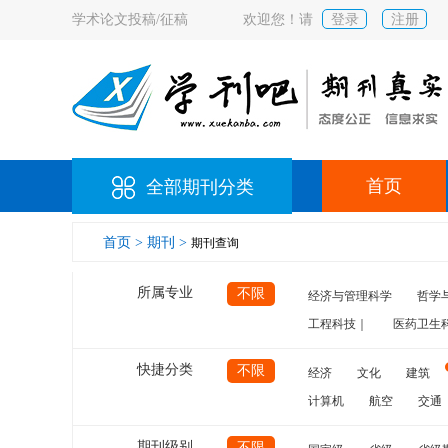
学术论文投稿/征稿
欢迎您！请
登录
注册
首页
全部期刊分类
首页 >
期刊 >
期刊查询
所属专业
不限
经济与管理科学
哲学
工程科技｜
医药卫生
快捷分类
不限
经济
文化
建筑
计算机
航空
交通
期刊级别
不限