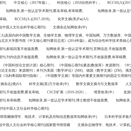
期刊,
中文核心（2017年版）,
科技核心（2018自然科学）,
RCCSE(A)(2017
知网收录,第一批认定学术期刊,匿名审稿,有审稿费,
知网收录,第一批认定
审稿,
RCCSE(A-)(2017-2018),
化学文摘(美)Pж(AJ)
(中国人文社会科学核心期刊)
文摘杂志知网收录(中)
CA)及国内的中国数学文摘、生物学文摘、物理学文摘、中国知网、万方数据库、中
北京大学图书馆《中文核心期刊要目总览》(2014年版)，成为综合性科学技术类核心
期刊,邮箱回复不收版面费,
知网收录,第一批认定学术期刊,官网信息:不收版面费,
期刊,刊内信息不收版面费,
知网收录,第一批认定学术期刊,不收版面费,有审稿费,
、《中国科技论文统计源》核心期刊、《中国核心期刊(遴选)数据库》来源期刊、《中
论文在线》来源期刊；本刊为美国《数学评论》(MR)、德国《数学文摘》(ZM)、俄罗
美国《乌利希国际期刊指南》、《中国数学文摘》等国内外重要文摘期刊的固定引用期
摘杂志(俄)SA
科学文摘(英)万方收录(中)
数学文摘文摘与引文数据库
人文
刊,不收版面费,匿名审稿,
CSCD扩展（2019-2020）,
维普收录(中）
龙源
刊,有审稿费,
知网收录,第一批认定学术期刊,博士教授不收版面费,
知网收录,
刊(中国人文社会科学核心期刊)
书馆馆藏物理学、电技术、计算机及控制信息数据库知网收录(中)
日本科学技术振兴机
(中国人文社会科学核心期刊)国家图书馆馆藏
文摘杂志物理学、电技术、计算机