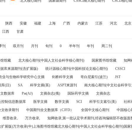
期刊
北大核心期刊
国家级期刊
CSSCI南大核心期刊
CSCD核心
陕西
安徽
福建
上海
广西
内蒙古
江苏
河北
北京
江西
甘肃
季刊
双月刊
月刊
旬刊
0
半年刊
年刊
周二刊
书馆馆藏
北大核心期刊(中国人文社会科学核心期刊)
国家图书馆馆藏
知网
据库来源期刊(含扩展版)
统计源核心期刊(中国科技论文核心期刊)
CSSCI
农业与生物科学研究中心文摘
剑桥科学文摘
哥白尼索引(波兰)
JST
库(日)
SA
科学文摘(英)
ASPT来源刊
南大核心期刊(中文社会科学引文
引文数据库
Pж(AJ)
文摘杂志(俄)
国际药学文摘
文摘杂志
及控制信息数据库
医学文摘
数学文摘
SCI
科学引文索引(美)
社科
全文收录期刊
中国期刊全文数据库（CJFD）
全国中文核心期刊
中国核心
维普收录,
万方收录,
知网收录,第一批认定学术期刊,经咨询编辑部不收版面费
(含扩展版)万方收录(中)上海图书馆馆藏北大核心期刊(中国人文社会科学核心期刊)国家