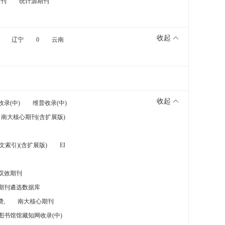
期刊
统计源期刊
收起
辽宁
0
云南
收起
收录(中)
维普收录(中)
南大核心期刊(含扩展版)
索引)(含扩展版)
EI
双效期刊
期刊遴选数据库
,
南大核心期刊
图书馆馆藏知网收录(中)