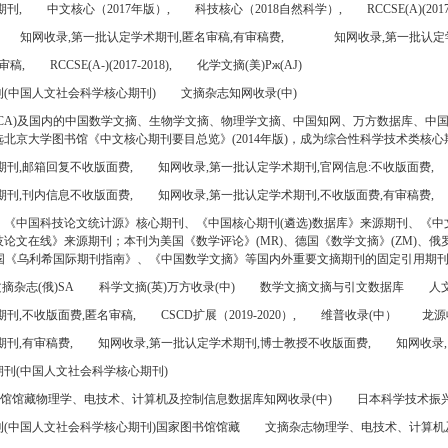
期刊,
中文核心（2017年版）,
科技核心（2018自然科学）,
RCCSE(A)(2017
知网收录,第一批认定学术期刊,匿名审稿,有审稿费,
知网收录,第一批认定
审稿,
RCCSE(A-)(2017-2018),
化学文摘(美)Pж(AJ)
(中国人文社会科学核心期刊)
文摘杂志知网收录(中)
CA)及国内的中国数学文摘、生物学文摘、物理学文摘、中国知网、万方数据库、中
北京大学图书馆《中文核心期刊要目总览》(2014年版)，成为综合性科学技术类核心
期刊,邮箱回复不收版面费,
知网收录,第一批认定学术期刊,官网信息:不收版面费,
期刊,刊内信息不收版面费,
知网收录,第一批认定学术期刊,不收版面费,有审稿费,
、《中国科技论文统计源》核心期刊、《中国核心期刊(遴选)数据库》来源期刊、《中
论文在线》来源期刊；本刊为美国《数学评论》(MR)、德国《数学文摘》(ZM)、俄罗
美国《乌利希国际期刊指南》、《中国数学文摘》等国内外重要文摘期刊的固定引用期
摘杂志(俄)SA
科学文摘(英)万方收录(中)
数学文摘文摘与引文数据库
人文
刊,不收版面费,匿名审稿,
CSCD扩展（2019-2020）,
维普收录(中）
龙源
刊,有审稿费,
知网收录,第一批认定学术期刊,博士教授不收版面费,
知网收录,
刊(中国人文社会科学核心期刊)
书馆馆藏物理学、电技术、计算机及控制信息数据库知网收录(中)
日本科学技术振兴机
(中国人文社会科学核心期刊)国家图书馆馆藏
文摘杂志物理学、电技术、计算机