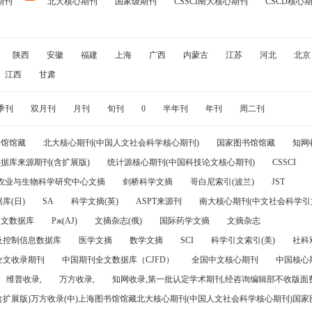
期刊
北大核心期刊
国家级期刊
CSSCI南大核心期刊
CSCD核心
陕西
安徽
福建
上海
广西
内蒙古
江苏
河北
北京
江西
甘肃
季刊
双月刊
月刊
旬刊
0
半年刊
年刊
周二刊
书馆馆藏
北大核心期刊(中国人文社会科学核心期刊)
国家图书馆馆藏
知网
据库来源期刊(含扩展版)
统计源核心期刊(中国科技论文核心期刊)
CSSCI
农业与生物科学研究中心文摘
剑桥科学文摘
哥白尼索引(波兰)
JST
库(日)
SA
科学文摘(英)
ASPT来源刊
南大核心期刊(中文社会科学引文
引文数据库
Pж(AJ)
文摘杂志(俄)
国际药学文摘
文摘杂志
及控制信息数据库
医学文摘
数学文摘
SCI
科学引文索引(美)
社科
全文收录期刊
中国期刊全文数据库（CJFD）
全国中文核心期刊
中国核心
维普收录,
万方收录,
知网收录,第一批认定学术期刊,经咨询编辑部不收版面费
(含扩展版)万方收录(中)上海图书馆馆藏北大核心期刊(中国人文社会科学核心期刊)国家