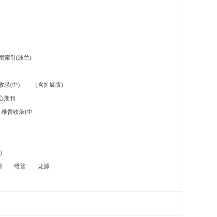
索引(波兰)
录(中)
（含扩展版)
心期刊
维普收录(中
)
网
维普
龙源