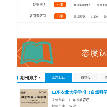
影响因子
不限
复合影响因子
综合影
版面费区间
不限
无版面费
1-500
50
期刊排序：
杂志默认
按热度
山东农业大学学报（自然科学版
主管单位：
山东省教育厅
快捷分类：
农业