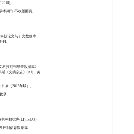
-2018),
学术期刊,不收版面费,
国科技论文与引文数据库、
期刊。
文科技期刊维普数据库》
斯《文摘杂志》(AJ)、美
刊
扩展（2018年版）,
收录,
构数据库(日)Pж(AJ)
及控制信息数据库