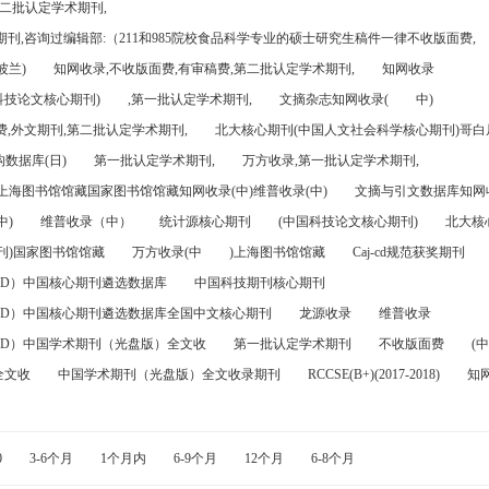
第二批认定学术期刊,
刊,咨询过编辑部:（211和985院校食品科学专业的硕士研究生稿件一律不收版面费,
波兰)
知网收录,不收版面费,有审稿费,第二批认定学术期刊,
知网收录
科技论文核心期刊)
,第一批认定学术期刊,
文摘杂志知网收录(
中)
,外文期刊,第二批认定学术期刊,
北大核心期刊(中国人文社会科学核心期刊)哥白尼
数据库(日)
第一批认定学术期刊,
万方收录,第一批认定学术期刊,
)上海图书馆馆藏国家图书馆馆藏知网收录(中)维普收录(中)
文摘与引文数据库知网收
中)
维普收录（中）
统计源核心期刊
(中国科技论文核心期刊)
北大核
刊)国家图书馆馆藏
万方收录(中
)上海图书馆馆藏
Caj-cd规范获奖期刊
FD）中国核心期刊遴选数据库
中国科技期刊核心期刊
FD）中国核心期刊遴选数据库全国中文核心期刊
龙源收录
维普收录
FD）中国学术期刊（光盘版）全文收
第一批认定学术期刊
不收版面费
(中
全文收
中国学术期刊（光盘版）全文收录期刊
RCCSE(B+)(2017-2018)
知
0
3-6个月
1个月内
6-9个月
12个月
6-8个月