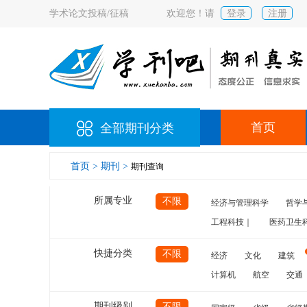
学术论文投稿/征稿
欢迎您！请
登录
注册
首页
全部期刊分类
首页 >
期刊 >
期刊查询
所属专业
不限
经济与管理科学
哲学
工程科技｜
医药卫生
快捷分类
不限
经济
文化
建筑
计算机
航空
交通
期刊级别
不限