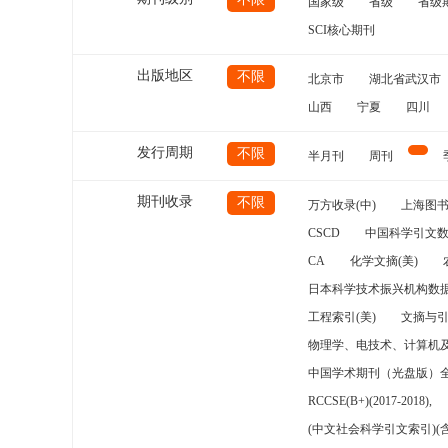
国家级
省级
省级
SCI核心期刊
出版地区
不限
北京市
湖北省武汉市
山西
宁夏
四川
发行周期
不限
半月刊
周刊
期刊收录
不限
万方收录(中)
上海图
CSCD
中国科学引文数
CA
化学文摘(美)
日本科学技术振兴机构数据
工程索引(美)
文摘与
物理学、电技术、计算机
中国学术期刊（光盘版）
RCCSE(B+)(2017-2018),
(中文社会科学引文索引)