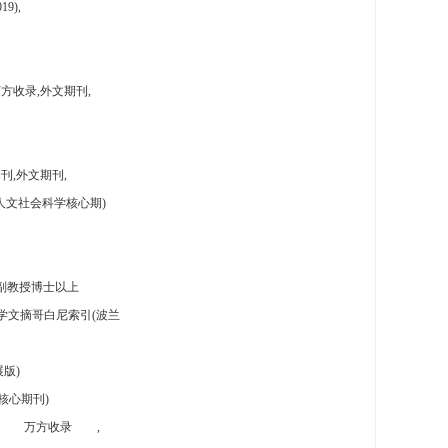
9),
方收录,外文期刊,
刊,外文期刊,
人文社会科学核心期)
副教授博士以上
学文摘哥白尼索引(波兰
版)
核心期刊)
万方收录
,