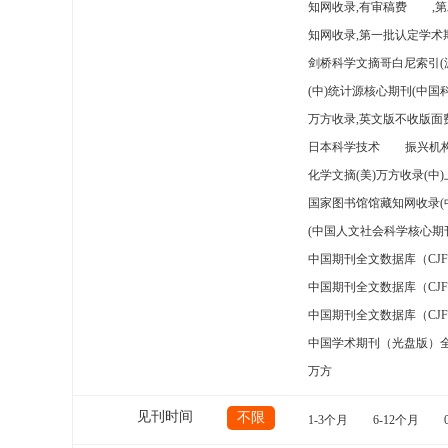
知网收录,有审稿费
,
知网收录,第一批认定学术期
剑桥科学文摘哥白尼索引(
(中)统计源核心期刊(中国
万方收录,英文版不收版面费
日本科学技术
振兴机构
化学文摘(美)万方收录(中
国家图书馆馆藏知网收录(
(中国人文社会科学核心期
中国期刊全文数据库（CJ
中国期刊全文数据库（CJ
中国期刊全文数据库（CJ
中国学术期刊（光盘版）
万方
见刊时间
不限
1-3个月
6-12个月