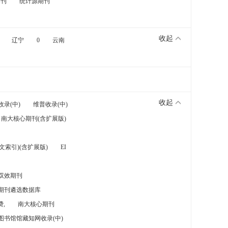
期刊
统计源期刊
收起
辽宁
0
云南
收起
收录(中)
维普收录(中)
南大核心期刊(含扩展版)
索引)(含扩展版)
EI
双效期刊
期刊遴选数据库
,
南大核心期刊
图书馆馆藏知网收录(中)