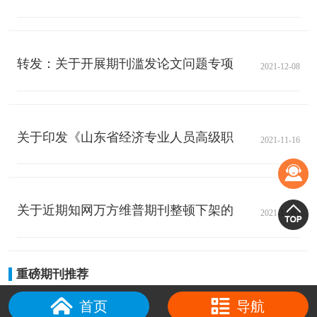
转发：关于开展期刊滥发论文问题专项检查的通知
2021-12-08
关于印发《山东省经济专业人员高级职称评价标准条
2021-11-16
关于近期知网万方维普期刊整顿下架的情况分析
2021-11-03
重磅期刊推荐
首页
导航
商展经济