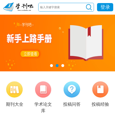
登录
期刊大全
学术论文
投稿问答
投稿经验
库