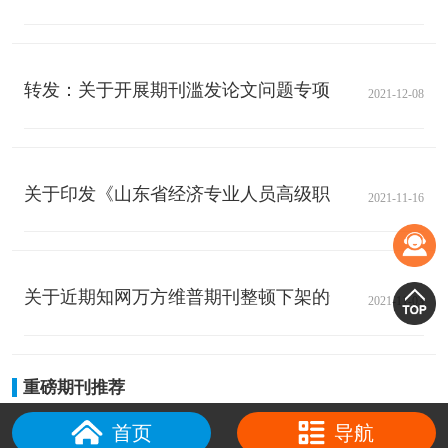
转发：关于开展期刊滥发论文问题专项检查的通知
2021-12-08
关于印发《山东省经济专业人员高级职称评价标准条
2021-11-16
关于近期知网万方维普期刊整顿下架的情况分析
2021-11-03
重磅期刊推荐
首页
导航
商展经济