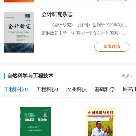
会计研究杂志
《会计研究》（月刊）创刊于1980年3月，
是财政部主管、中国会计学会主办的国家一级
学术...
查看详情
自然科学与工程技术
更多>
工程科技II
工程科技I
农业科技
基础科学
医药