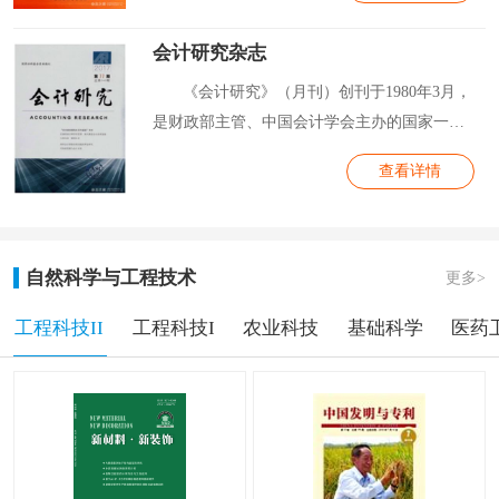
会计研究杂志
《会计研究》（月刊）创刊于1980年3月，
是财政部主管、中国会计学会主办的国家一级
学术...
查看详情
自然科学与工程技术
更多>
工程科技II
工程科技I
农业科技
基础科学
医药