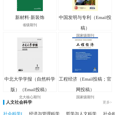
新材料·新装饰
中国发明与专利（Email投
省级期刊
稿）
国家级期刊
中北大学学报（自然科学
工程经济（Email投稿；官
版）（Email投稿）
网投稿）
北大核心期刊
国家级期刊
人文社会科学
更多>
社会科学I
经济与管理科学
哲学与人文科学
社会科