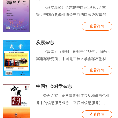
《商展经济》杂志是中国商业联合会主
管，中国百货商业协会主办的国家级权威的商
展经...
查看详情
炭素杂志
《炭素》（季刊）创刊于1978年，由哈尔
滨电碳研究所、中国电工技术学会碳石墨材料
专业...
查看详情
中国社会科学杂志
杂志之家主要从事期刊订阅及增值电信业
务中的信息服务业务（互联网信息服务），并
非《...
查看详情