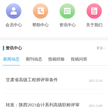
会员中心
帮助中心
资讯中心
关于我们
资讯中心
更多>
新闻动态
期刊动态
投稿经验
投稿问答
甘肃省高级工程师评审条件
2021-12-16
转发：陕西2021会计系列高级职称评审通知
2021-12-09