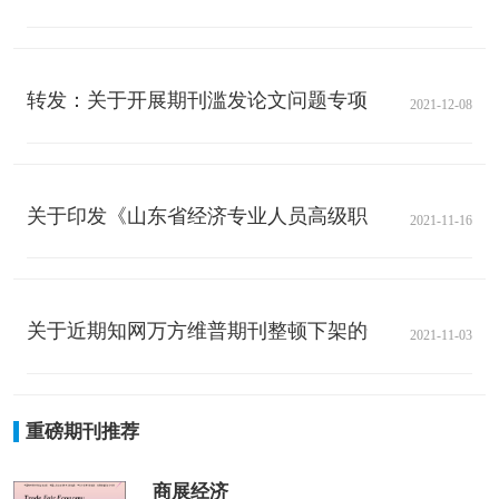
转发：关于开展期刊滥发论文问题专项检查的通知
2021-12-08
关于印发《山东省经济专业人员高级职称评价标准条
2021-11-16
关于近期知网万方维普期刊整顿下架的情况分析
2021-11-03
重磅期刊推荐
商展经济