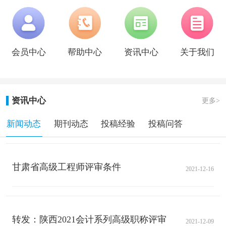
会员中心
帮助中心
资讯中心
关于我们
资讯中心
更多>
新闻动态
期刊动态
投稿经验
投稿问答
甘肃省高级工程师评审条件
2021-12-16
转发：陕西2021会计系列高级职称评审通知
2021-12-09