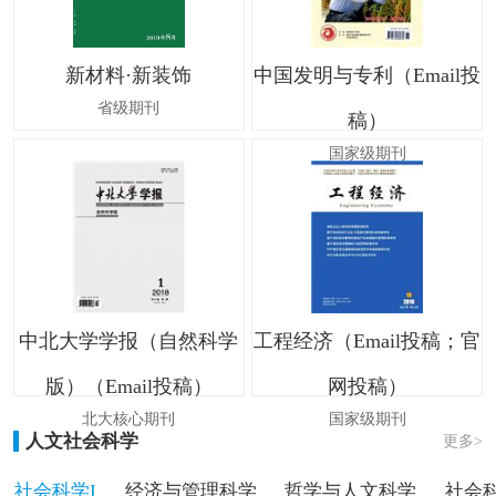
新材料·新装饰
中国发明与专利（Email投
省级期刊
稿）
国家级期刊
中北大学学报（自然科学
工程经济（Email投稿；官
版）（Email投稿）
网投稿）
北大核心期刊
国家级期刊
人文社会科学
更多>
社会科学I
经济与管理科学
哲学与人文科学
社会科