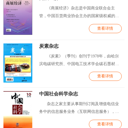
《商展经济》杂志是中国商业联合会主
管，中国百货商业协会主办的国家级权威的商
展经...
查看详情
炭素杂志
《炭素》（季刊）创刊于1978年，由哈尔
滨电碳研究所、中国电工技术学会碳石墨材料
专业...
查看详情
中国社会科学杂志
杂志之家主要从事期刊订阅及增值电信业
务中的信息服务业务（互联网信息服务），并
非《...
查看详情