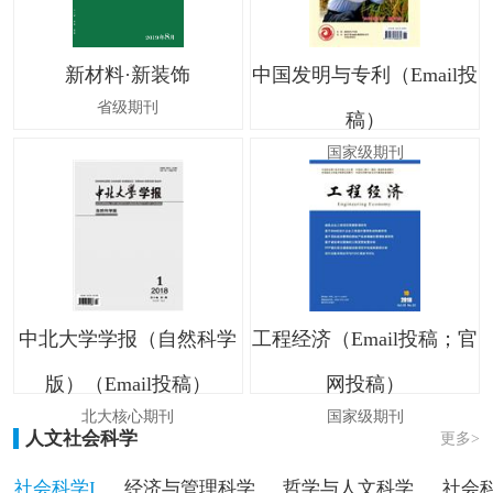
新材料·新装饰
中国发明与专利（Email投
省级期刊
稿）
国家级期刊
中北大学学报（自然科学
工程经济（Email投稿；官
版）（Email投稿）
网投稿）
北大核心期刊
国家级期刊
人文社会科学
更多>
社会科学I
经济与管理科学
哲学与人文科学
社会科