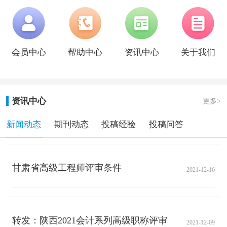
会员中心
帮助中心
资讯中心
关于我们
资讯中心
更多>
新闻动态
期刊动态
投稿经验
投稿问答
甘肃省高级工程师评审条件
2021-12-16
转发：陕西2021会计系列高级职称评审通知
2021-12-09