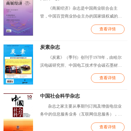
《商展经济》杂志是中国商业联合会主
管，中国百货商业协会主办的国家级权威的商
展经...
查看详情
炭素杂志
《炭素》（季刊）创刊于1978年，由哈尔
滨电碳研究所、中国电工技术学会碳石墨材料
专业...
查看详情
中国社会科学杂志
杂志之家主要从事期刊订阅及增值电信业
务中的信息服务业务（互联网信息服务），并
非《...
查看详情