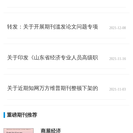
转发：关于开展期刊滥发论文问题专项检查的通知
2021-12-08
关于印发《山东省经济专业人员高级职称评价标准条
2021-11-16
关于近期知网万方维普期刊整顿下架的情况分析
2021-11-03
重磅期刊推荐
商展经济