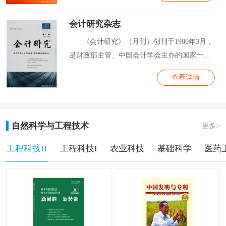
会计研究杂志
《会计研究》（月刊）创刊于1980年3月，
是财政部主管、中国会计学会主办的国家一级
学术...
查看详情
自然科学与工程技术
更多>
工程科技II
工程科技I
农业科技
基础科学
医药