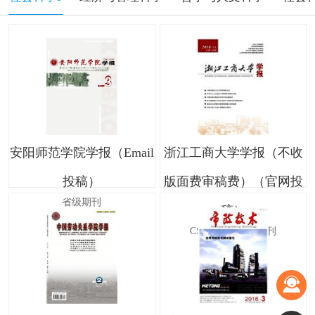
安阳师范学院学报（Email
浙江工商大学学报（不收
投稿）
版面费审稿费）（官网投
省级期刊
稿）
CSSCI南大核心期刊