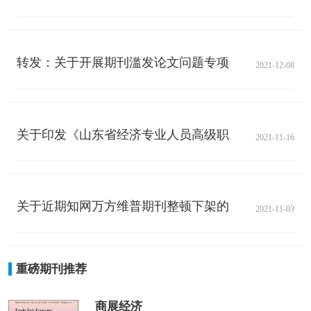
转发：关于开展期刊滥发论文问题专项检查的通知
2021-12-08
关于印发《山东省经济专业人员高级职称评价标准条
2021-11-16
关于近期知网万方维普期刊整顿下架的情况分析
2021-11-03
重磅期刊推荐
商展经济