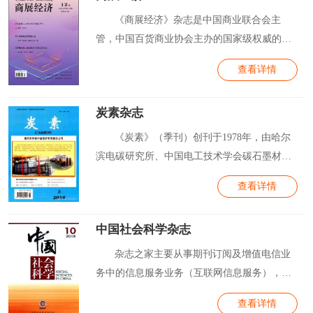
《商展经济》杂志是中国商业联合会主
管，中国百货商业协会主办的国家级权威的商
展经...
查看详情
炭素杂志
《炭素》（季刊）创刊于1978年，由哈尔
滨电碳研究所、中国电工技术学会碳石墨材料
专业...
查看详情
中国社会科学杂志
杂志之家主要从事期刊订阅及增值电信业
务中的信息服务业务（互联网信息服务），并
非《...
查看详情