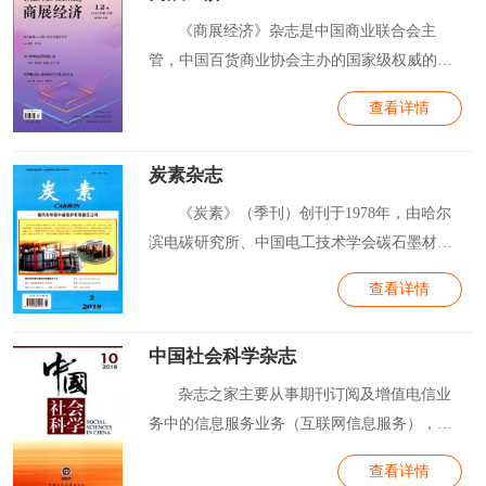
《商展经济》杂志是中国商业联合会主
管，中国百货商业协会主办的国家级权威的商
展经...
查看详情
炭素杂志
《炭素》（季刊）创刊于1978年，由哈尔
滨电碳研究所、中国电工技术学会碳石墨材料
专业...
查看详情
中国社会科学杂志
杂志之家主要从事期刊订阅及增值电信业
务中的信息服务业务（互联网信息服务），并
非《...
查看详情