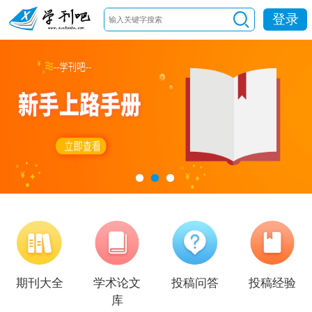
登录
期刊大全
学术论文
投稿问答
投稿经验
库