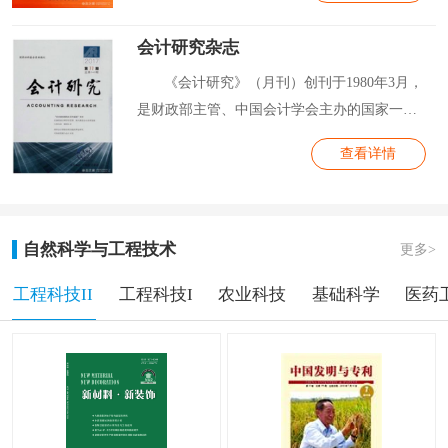
会计研究杂志
《会计研究》（月刊）创刊于1980年3月，
是财政部主管、中国会计学会主办的国家一级
学术...
查看详情
自然科学与工程技术
更多>
工程科技II
工程科技I
农业科技
基础科学
医药