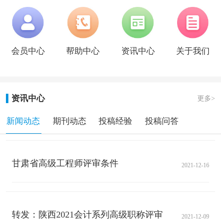
会员中心
帮助中心
资讯中心
关于我们
资讯中心
更多>
新闻动态
期刊动态
投稿经验
投稿问答
甘肃省高级工程师评审条件
2021-12-16
转发：陕西2021会计系列高级职称评审通知
2021-12-09