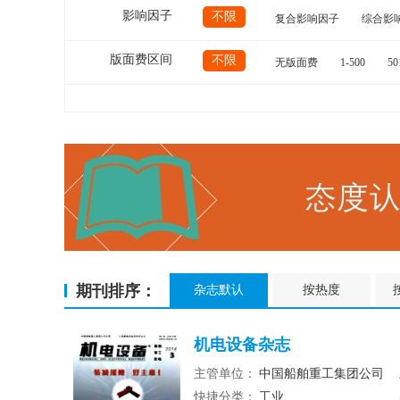
影响因子
不限
复合影响因子
综合影
版面费区间
不限
无版面费
1-500
50
期刊排序：
杂志默认
按热度
机电设备杂志
主管单位：
中国船舶重工集团公司
快捷分类：
工业