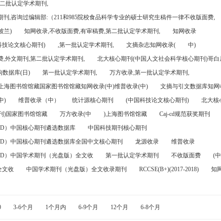
第二批认定学术期刊,
刊,咨询过编辑部:（211和985院校食品科学专业的硕士研究生稿件一律不收版面费,
波兰)
知网收录,不收版面费,有审稿费,第二批认定学术期刊,
知网收录
科技论文核心期刊)
,第一批认定学术期刊,
文摘杂志知网收录(
中)
,外文期刊,第二批认定学术期刊,
北大核心期刊(中国人文社会科学核心期刊)哥白尼
数据库(日)
第一批认定学术期刊,
万方收录,第一批认定学术期刊,
)上海图书馆馆藏国家图书馆馆藏知网收录(中)维普收录(中)
文摘与引文数据库知网收
中)
维普收录（中）
统计源核心期刊
(中国科技论文核心期刊)
北大核
刊)国家图书馆馆藏
万方收录(中
)上海图书馆馆藏
Caj-cd规范获奖期刊
FD）中国核心期刊遴选数据库
中国科技期刊核心期刊
FD）中国核心期刊遴选数据库全国中文核心期刊
龙源收录
维普收录
FD）中国学术期刊（光盘版）全文收
第一批认定学术期刊
不收版面费
(中
全文收
中国学术期刊（光盘版）全文收录期刊
RCCSE(B+)(2017-2018)
知
0
3-6个月
1个月内
6-9个月
12个月
6-8个月