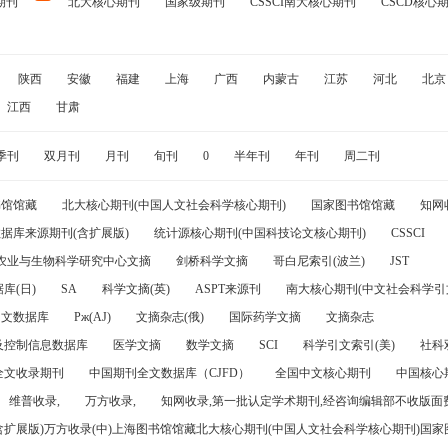
期刊
北大核心期刊
国家级期刊
CSSCI南大核心期刊
CSCD核心
陕西
安徽
福建
上海
广西
内蒙古
江苏
河北
北京
江西
甘肃
季刊
双月刊
月刊
旬刊
0
半年刊
年刊
周二刊
书馆馆藏
北大核心期刊(中国人文社会科学核心期刊)
国家图书馆馆藏
知网
据库来源期刊(含扩展版)
统计源核心期刊(中国科技论文核心期刊)
CSSCI
农业与生物科学研究中心文摘
剑桥科学文摘
哥白尼索引(波兰)
JST
库(日)
SA
科学文摘(英)
ASPT来源刊
南大核心期刊(中文社会科学引文
引文数据库
Pж(AJ)
文摘杂志(俄)
国际药学文摘
文摘杂志
及控制信息数据库
医学文摘
数学文摘
SCI
科学引文索引(美)
社科
全文收录期刊
中国期刊全文数据库（CJFD）
全国中文核心期刊
中国核心
维普收录,
万方收录,
知网收录,第一批认定学术期刊,经咨询编辑部不收版面费
(含扩展版)万方收录(中)上海图书馆馆藏北大核心期刊(中国人文社会科学核心期刊)国家