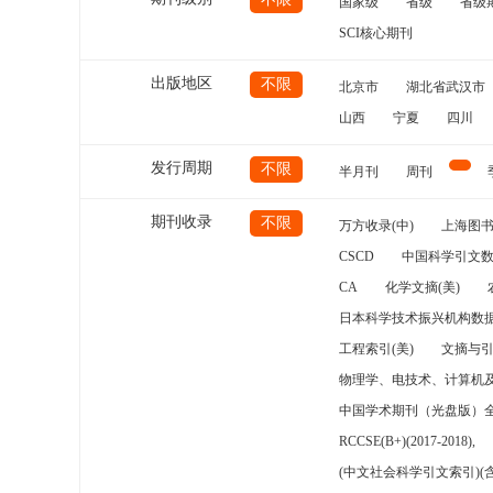
国家级
省级
省级
SCI核心期刊
出版地区
不限
北京市
湖北省武汉市
山西
宁夏
四川
发行周期
不限
半月刊
周刊
期刊收录
不限
万方收录(中)
上海图
CSCD
中国科学引文数
CA
化学文摘(美)
日本科学技术振兴机构数据
工程索引(美)
文摘与
物理学、电技术、计算机
中国学术期刊（光盘版）
RCCSE(B+)(2017-2018),
(中文社会科学引文索引)