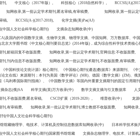
期刊,
中文核心（2017年版）,
科技核心（2018自然科学）,
RCCSE(A)(2017
知网收录,第一批认定学术期刊,匿名审稿,有审稿费,
知网收录,第一批认定
审稿,
RCCSE(A-)(2017-2018),
化学文摘(美)Pж(AJ)
(中国人文社会科学核心期刊)
文摘杂志知网收录(中)
CA)及国内的中国数学文摘、生物学文摘、物理学文摘、中国知网、万方数据库、中
北京大学图书馆《中文核心期刊要目总览》(2014年版)，成为综合性科学技术类核心
期刊,邮箱回复不收版面费,
知网收录,第一批认定学术期刊,官网信息:不收版面费,
期刊,刊内信息不收版面费,
知网收录,第一批认定学术期刊,不收版面费,有审稿费,
、《中国科技论文统计源》核心期刊、《中国核心期刊(遴选)数据库》来源期刊、《中
论文在线》来源期刊；本刊为美国《数学评论》(MR)、德国《数学文摘》(ZM)、俄罗
美国《乌利希国际期刊指南》、《中国数学文摘》等国内外重要文摘期刊的固定引用期
摘杂志(俄)SA
科学文摘(英)万方收录(中)
数学文摘文摘与引文数据库
人文
刊,不收版面费,匿名审稿,
CSCD扩展（2019-2020）,
维普收录(中）
龙源
刊,有审稿费,
知网收录,第一批认定学术期刊,博士教授不收版面费,
知网收录,
刊(中国人文社会科学核心期刊)
书馆馆藏物理学、电技术、计算机及控制信息数据库知网收录(中)
日本科学技术振兴机
(中国人文社会科学核心期刊)国家图书馆馆藏
文摘杂志物理学、电技术、计算机