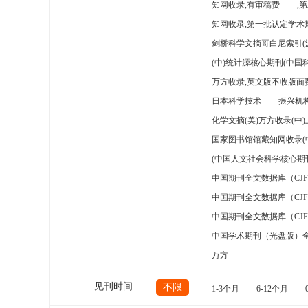
知网收录,有审稿费
,
知网收录,第一批认定学术期
剑桥科学文摘哥白尼索引(
(中)统计源核心期刊(中国
万方收录,英文版不收版面费
日本科学技术
振兴机构
化学文摘(美)万方收录(中
国家图书馆馆藏知网收录(
(中国人文社会科学核心期
中国期刊全文数据库（CJ
中国期刊全文数据库（CJ
中国期刊全文数据库（CJ
中国学术期刊（光盘版）
万方
见刊时间
不限
1-3个月
6-12个月