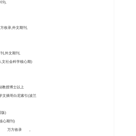
9),
方收录,外文期刊,
刊,外文期刊,
人文社会科学核心期)
副教授博士以上
学文摘哥白尼索引(波兰
版)
核心期刊)
万方收录
,