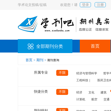
学术论文投稿/征稿
欢迎您！请
登录
注册
首页
全部期刊分类
首页 >
期刊 >
期刊查询
所属专业
不限
经济与管理科学
哲学
工程科技｜
医药卫生
快捷分类
不限
经济
文化
建筑
计算机
航空
交通
期刊级别
不限