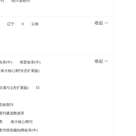
期刊
统计源期刊
收起
辽宁
0
云南
收起
收录(中)
维普收录(中)
南大核心期刊(含扩展版)
索引)(含扩展版)
EI
双效期刊
期刊遴选数据库
,
南大核心期刊
图书馆馆藏知网收录(中)