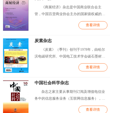
《商展经济》杂志是中国商业联合会主
管，中国百货商业协会主办的国家级权威的商
展经...
查看详情
炭素杂志
《炭素》（季刊）创刊于1978年，由哈尔
滨电碳研究所、中国电工技术学会碳石墨材料
专业...
查看详情
中国社会科学杂志
杂志之家主要从事期刊订阅及增值电信业
务中的信息服务业务（互联网信息服务），并
非《...
查看详情