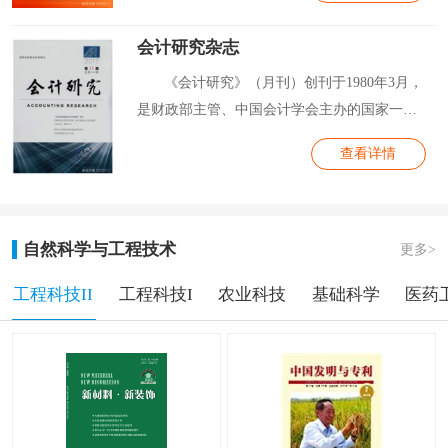
会计研究杂志
《会计研究》（月刊）创刊于1980年3月，
是财政部主管、中国会计学会主办的国家一级
学术...
查看详情
自然科学与工程技术
更多>
工程科技II
工程科技I
农业科技
基础科学
医药