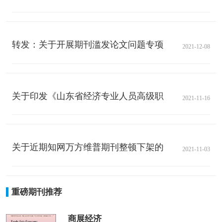
转发：关于开展期刊滥发论文问题专项检查的通知
2021-12-08
关于印发《山东省经济专业人员高级职称评价标准条
2021-11-16
关于近期知网万方维普期刊整顿下架的情况分析
2021-11-03
重磅期刊推荐
商展经济