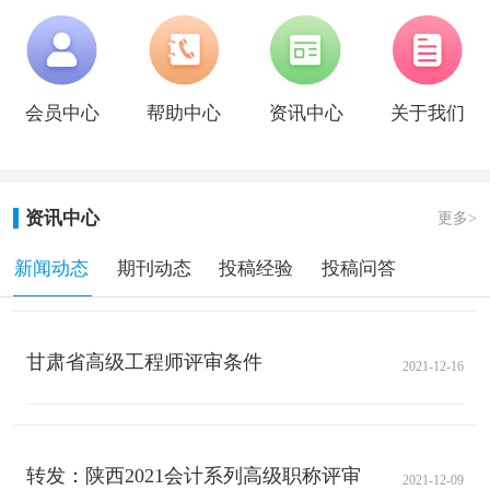
会员中心
帮助中心
资讯中心
关于我们
资讯中心
更多>
新闻动态
期刊动态
投稿经验
投稿问答
甘肃省高级工程师评审条件
2021-12-16
转发：陕西2021会计系列高级职称评审通知
2021-12-09