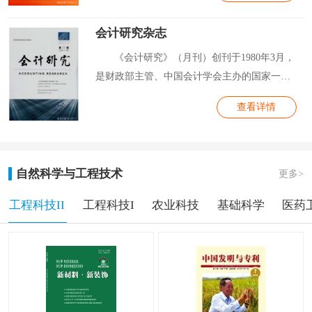
会计研究杂志
《会计研究》（月刊）创刊于1980年3月，
是财政部主管、中国会计学会主办的国家一级
学术...
查看详情
自然科学与工程技术
更多>
工程科技II
工程科技I
农业科技
基础科学
医药