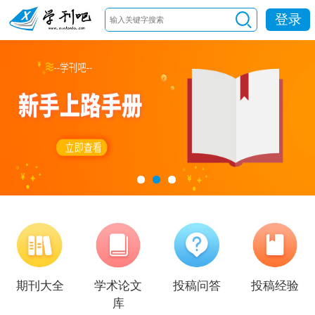
登录
期刊大全
学术论文
投稿问答
投稿经验
库