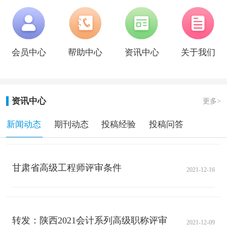
会员中心
帮助中心
资讯中心
关于我们
资讯中心
更多>
新闻动态
期刊动态
投稿经验
投稿问答
甘肃省高级工程师评审条件
2021-12-16
转发：陕西2021会计系列高级职称评审通知
2021-12-09