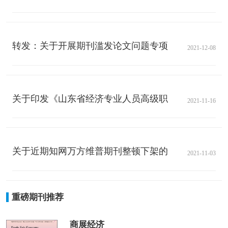
转发：关于开展期刊滥发论文问题专项检查的通知
2021-12-08
关于印发《山东省经济专业人员高级职称评价标准条
2021-11-16
关于近期知网万方维普期刊整顿下架的情况分析
2021-11-03
重磅期刊推荐
商展经济