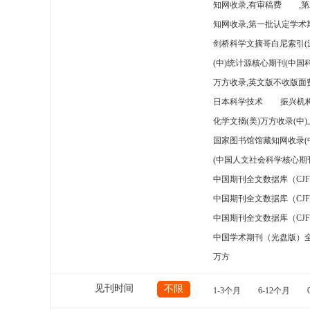
知网收录,有审稿费
,
知网收录,第一批认定学术期
剑桥科学文摘哥白尼索引(
(中)统计源核心期刊(中国
万方收录,英文版不收版面费
日本科学技术
振兴机构
化学文摘(美)万方收录(中
国家图书馆馆藏知网收录(
(中国人文社会科学核心期
中国期刊全文数据库（CJ
中国期刊全文数据库（CJ
中国期刊全文数据库（CJ
中国学术期刊（光盘版）
万方
见刊时间
不限
1-3个月
6-12个月