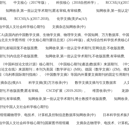
期刊,
中文核心（2017年版）,
科技核心（2018自然科学）,
RCCSE(A)(2017
知网收录,第一批认定学术期刊,匿名审稿,有审稿费,
知网收录,第一批认定
审稿,
RCCSE(A-)(2017-2018),
化学文摘(美)Pж(AJ)
(中国人文社会科学核心期刊)
文摘杂志知网收录(中)
CA)及国内的中国数学文摘、生物学文摘、物理学文摘、中国知网、万方数据库、中
北京大学图书馆《中文核心期刊要目总览》(2014年版)，成为综合性科学技术类核心
期刊,邮箱回复不收版面费,
知网收录,第一批认定学术期刊,官网信息:不收版面费,
期刊,刊内信息不收版面费,
知网收录,第一批认定学术期刊,不收版面费,有审稿费,
、《中国科技论文统计源》核心期刊、《中国核心期刊(遴选)数据库》来源期刊、《中
论文在线》来源期刊；本刊为美国《数学评论》(MR)、德国《数学文摘》(ZM)、俄罗
美国《乌利希国际期刊指南》、《中国数学文摘》等国内外重要文摘期刊的固定引用期
摘杂志(俄)SA
科学文摘(英)万方收录(中)
数学文摘文摘与引文数据库
人文
刊,不收版面费,匿名审稿,
CSCD扩展（2019-2020）,
维普收录(中）
龙源
刊,有审稿费,
知网收录,第一批认定学术期刊,博士教授不收版面费,
知网收录,
刊(中国人文社会科学核心期刊)
书馆馆藏物理学、电技术、计算机及控制信息数据库知网收录(中)
日本科学技术振兴机
(中国人文社会科学核心期刊)国家图书馆馆藏
文摘杂志物理学、电技术、计算机