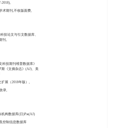
-2018),
学术期刊,不收版面费,
国科技论文与引文数据库、
期刊。
文科技期刊维普数据库》
斯《文摘杂志》(AJ)、美
刊
扩展（2018年版）,
收录,
构数据库(日)Pж(AJ)
及控制信息数据库