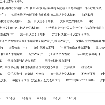
第二批认定学术期刊,
刊,咨询过编辑部:（211和985院校食品科学专业的硕士研究生稿件一律不收版面费,
波兰)
知网收录,不收版面费,有审稿费,第二批认定学术期刊,
知网收录
科技论文核心期刊)
,第一批认定学术期刊,
文摘杂志知网收录(
中)
,外文期刊,第二批认定学术期刊,
北大核心期刊(中国人文社会科学核心期刊)哥白尼
数据库(日)
第一批认定学术期刊,
万方收录,第一批认定学术期刊,
)上海图书馆馆藏国家图书馆馆藏知网收录(中)维普收录(中)
文摘与引文数据库知网收
中)
维普收录（中）
统计源核心期刊
(中国科技论文核心期刊)
北大核
刊)国家图书馆馆藏
万方收录(中
)上海图书馆馆藏
Caj-cd规范获奖期刊
FD）中国核心期刊遴选数据库
中国科技期刊核心期刊
FD）中国核心期刊遴选数据库全国中文核心期刊
龙源收录
维普收录
FD）中国学术期刊（光盘版）全文收
第一批认定学术期刊
不收版面费
(中
全文收
中国学术期刊（光盘版）全文收录期刊
RCCSE(B+)(2017-2018)
知
0
3-6个月
1个月内
6-9个月
12个月
6-8个月