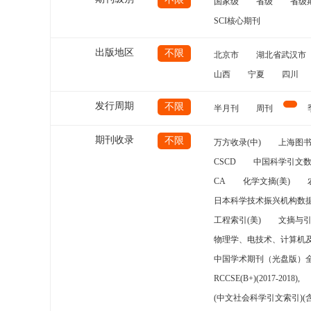
国家级
省级
省级
SCI核心期刊
出版地区
不限
北京市
湖北省武汉市
山西
宁夏
四川
发行周期
不限
半月刊
周刊
期刊收录
不限
万方收录(中)
上海图
CSCD
中国科学引文数
CA
化学文摘(美)
日本科学技术振兴机构数据
工程索引(美)
文摘与
物理学、电技术、计算机
中国学术期刊（光盘版）
RCCSE(B+)(2017-2018),
(中文社会科学引文索引)