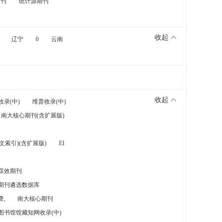
期刊
统计源期刊
收起
辽宁
0
云南
收起
收录(中)
维普收录(中)
南大核心期刊(含扩展版)
索引)(含扩展版)
EI
双效期刊
期刊遴选数据库
,
南大核心期刊
图书馆馆藏知网收录(中)