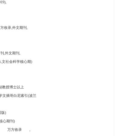
9),
方收录,外文期刊,
刊,外文期刊,
人文社会科学核心期)
副教授博士以上
学文摘哥白尼索引(波兰
版)
核心期刊)
万方收录
,