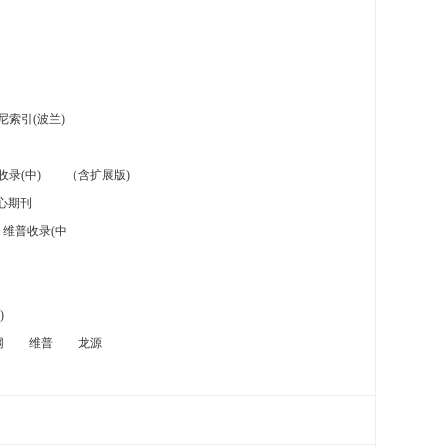
索引(波兰)
录(中)
（含扩展版)
心期刊
维普收录(中
)
网
维普
龙源