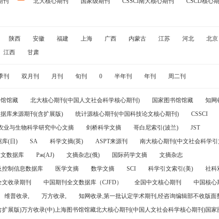
期刊
北大核心期刊
国家级期刊
CSSCI南大核心期刊
CSCD核心
陕西
安徽
福建
上海
广西
内蒙古
江苏
河北
北京
江西
甘肃
季刊
双月刊
月刊
旬刊
0
半年刊
年刊
周二刊
书馆馆藏
北大核心期刊(中国人文社会科学核心期刊)
国家图书馆馆藏
知网
据库来源期刊(含扩展版)
统计源核心期刊(中国科技论文核心期刊)
CSSCI
农业与生物科学研究中心文摘
剑桥科学文摘
哥白尼索引(波兰)
JST
库(日)
SA
科学文摘(英)
ASPT来源刊
南大核心期刊(中文社会科学引文
引文数据库
Pж(AJ)
文摘杂志(俄)
国际药学文摘
文摘杂志
及控制信息数据库
医学文摘
数学文摘
SCI
科学引文索引(美)
社科
全文收录期刊
中国期刊全文数据库（CJFD）
全国中文核心期刊
中国核心
维普收录,
万方收录,
知网收录,第一批认定学术期刊,经咨询编辑部不收版面费
(含扩展版)万方收录(中)上海图书馆馆藏北大核心期刊(中国人文社会科学核心期刊)国家