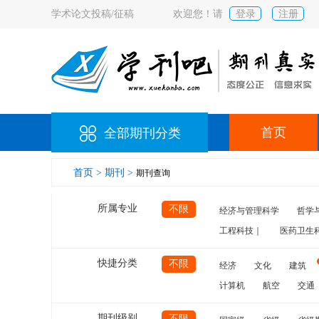
学术论文投稿/征稿
欢迎您！请
登录
注册
首页
全部期刊分类
首页 >
期刊 >
期刊查询
所属专业
不限
经济与管理科学
哲学
工程科技｜
医药卫生
快捷分类
不限
经济
文化
建筑
计算机
航空
交通
期刊级别
不限