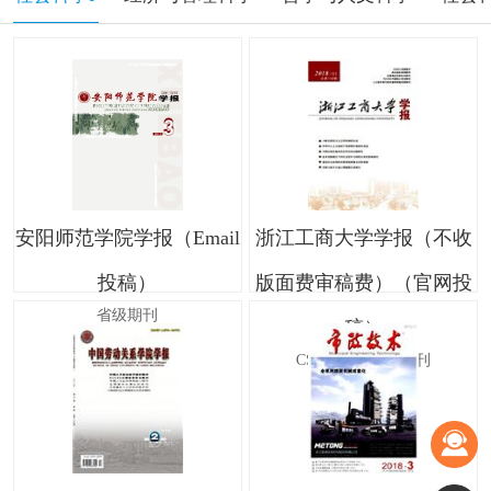
安阳师范学院学报（Email
浙江工商大学学报（不收
投稿）
版面费审稿费）（官网投
省级期刊
稿）
CSSCI南大核心期刊