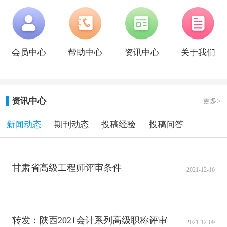
会员中心
帮助中心
资讯中心
关于我们
资讯中心
更多>
新闻动态
期刊动态
投稿经验
投稿问答
甘肃省高级工程师评审条件
2021-12-16
转发：陕西2021会计系列高级职称评审通知
2021-12-09