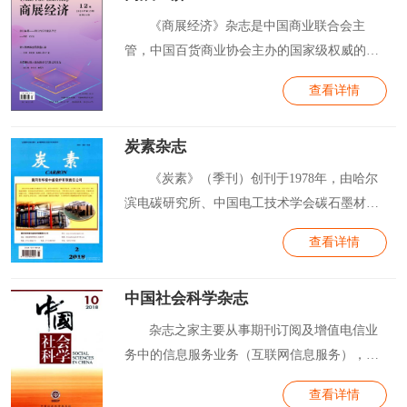
《商展经济》杂志是中国商业联合会主
管，中国百货商业协会主办的国家级权威的商
展经...
查看详情
炭素杂志
《炭素》（季刊）创刊于1978年，由哈尔
滨电碳研究所、中国电工技术学会碳石墨材料
专业...
查看详情
中国社会科学杂志
杂志之家主要从事期刊订阅及增值电信业
务中的信息服务业务（互联网信息服务），并
非《...
查看详情