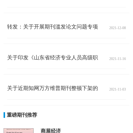
转发：关于开展期刊滥发论文问题专项检查的通知
2021-12-08
关于印发《山东省经济专业人员高级职称评价标准条
2021-11-16
关于近期知网万方维普期刊整顿下架的情况分析
2021-11-03
重磅期刊推荐
商展经济