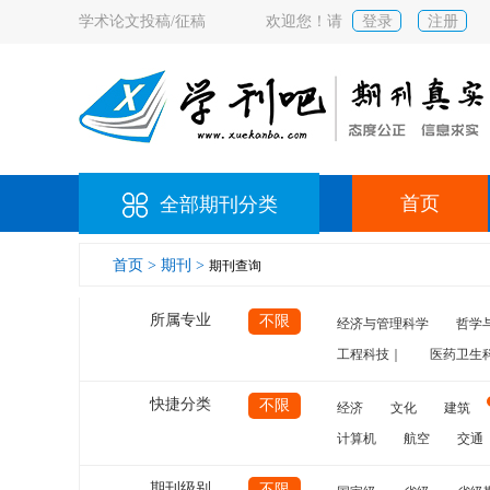
学术论文投稿/征稿
欢迎您！请
登录
注册
首页
全部期刊分类
首页 >
期刊 >
期刊查询
所属专业
不限
经济与管理科学
哲学
工程科技｜
医药卫生
快捷分类
不限
经济
文化
建筑
计算机
航空
交通
期刊级别
不限