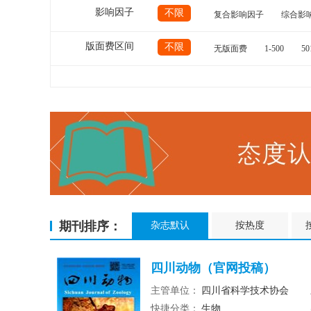
影响因子
不限
复合影响因子
综合影
版面费区间
不限
无版面费
1-500
50
期刊排序：
杂志默认
按热度
四川动物（官网投稿）
主管单位：
四川省科学技术协会
快捷分类：
生物