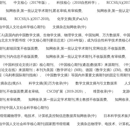
期刊,
中文核心（2017年版）,
科技核心（2018自然科学）,
RCCSE(A)(2017
知网收录,第一批认定学术期刊,匿名审稿,有审稿费,
知网收录,第一批认定
审稿,
RCCSE(A-)(2017-2018),
化学文摘(美)Pж(AJ)
(中国人文社会科学核心期刊)
文摘杂志知网收录(中)
CA)及国内的中国数学文摘、生物学文摘、物理学文摘、中国知网、万方数据库、中
北京大学图书馆《中文核心期刊要目总览》(2014年版)，成为综合性科学技术类核心
期刊,邮箱回复不收版面费,
知网收录,第一批认定学术期刊,官网信息:不收版面费,
期刊,刊内信息不收版面费,
知网收录,第一批认定学术期刊,不收版面费,有审稿费,
、《中国科技论文统计源》核心期刊、《中国核心期刊(遴选)数据库》来源期刊、《中
论文在线》来源期刊；本刊为美国《数学评论》(MR)、德国《数学文摘》(ZM)、俄罗
美国《乌利希国际期刊指南》、《中国数学文摘》等国内外重要文摘期刊的固定引用期
摘杂志(俄)SA
科学文摘(英)万方收录(中)
数学文摘文摘与引文数据库
人文
刊,不收版面费,匿名审稿,
CSCD扩展（2019-2020）,
维普收录(中）
龙源
刊,有审稿费,
知网收录,第一批认定学术期刊,博士教授不收版面费,
知网收录,
刊(中国人文社会科学核心期刊)
书馆馆藏物理学、电技术、计算机及控制信息数据库知网收录(中)
日本科学技术振兴机
(中国人文社会科学核心期刊)国家图书馆馆藏
文摘杂志物理学、电技术、计算机