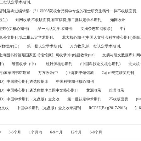
第二批认定学术期刊,
刊,咨询过编辑部:（211和985院校食品科学专业的硕士研究生稿件一律不收版面费,
波兰)
知网收录,不收版面费,有审稿费,第二批认定学术期刊,
知网收录
科技论文核心期刊)
,第一批认定学术期刊,
文摘杂志知网收录(
中)
,外文期刊,第二批认定学术期刊,
北大核心期刊(中国人文社会科学核心期刊)哥白尼
数据库(日)
第一批认定学术期刊,
万方收录,第一批认定学术期刊,
)上海图书馆馆藏国家图书馆馆藏知网收录(中)维普收录(中)
文摘与引文数据库知网收
中)
维普收录（中）
统计源核心期刊
(中国科技论文核心期刊)
北大核
刊)国家图书馆馆藏
万方收录(中
)上海图书馆馆藏
Caj-cd规范获奖期刊
FD）中国核心期刊遴选数据库
中国科技期刊核心期刊
FD）中国核心期刊遴选数据库全国中文核心期刊
龙源收录
维普收录
FD）中国学术期刊（光盘版）全文收
第一批认定学术期刊
不收版面费
(中
全文收
中国学术期刊（光盘版）全文收录期刊
RCCSE(B+)(2017-2018)
知
0
3-6个月
1个月内
6-9个月
12个月
6-8个月