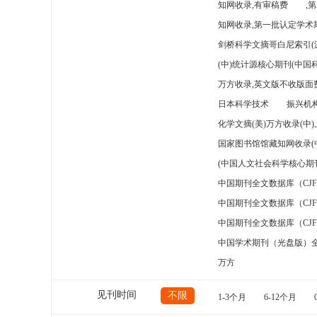
知网收录,有审稿费
,
知网收录,第一批认定学术期
剑桥科学文摘哥白尼索引(
(中)统计源核心期刊(中国
万方收录,英文版不收版面费
日本科学技术
振兴机构
化学文摘(美)万方收录(中
国家图书馆馆藏知网收录(
(中国人文社会科学核心期
中国期刊全文数据库（CJ
中国期刊全文数据库（CJ
中国期刊全文数据库（CJ
中国学术期刊（光盘版）
万方
见刊时间
不限
1-3个月
6-12个月