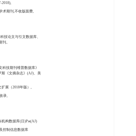
-2018),
学术期刊,不收版面费,
国科技论文与引文数据库、
期刊。
文科技期刊维普数据库》
斯《文摘杂志》(AJ)、美
刊
扩展（2018年版）,
收录,
构数据库(日)Pж(AJ)
及控制信息数据库