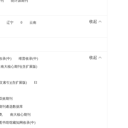
期刊
统计源期刊
收起
辽宁
0
云南
收起
收录(中)
维普收录(中)
南大核心期刊(含扩展版)
索引)(含扩展版)
EI
双效期刊
期刊遴选数据库
,
南大核心期刊
图书馆馆藏知网收录(中)