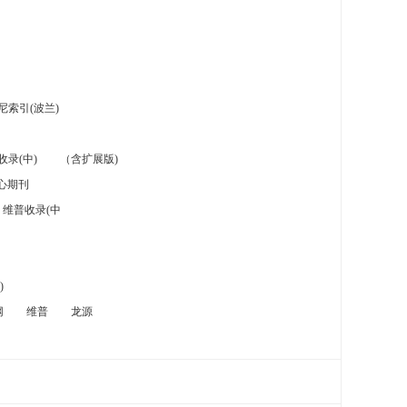
索引(波兰)
录(中)
（含扩展版)
心期刊
维普收录(中
)
网
维普
龙源