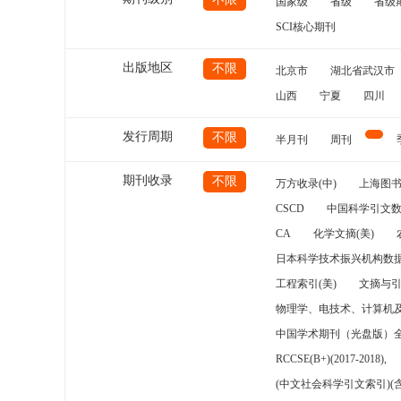
国家级
省级
省级
SCI核心期刊
出版地区
不限
北京市
湖北省武汉市
山西
宁夏
四川
发行周期
不限
半月刊
周刊
期刊收录
不限
万方收录(中)
上海图
CSCD
中国科学引文数
CA
化学文摘(美)
日本科学技术振兴机构数据
工程索引(美)
文摘与
物理学、电技术、计算机
中国学术期刊（光盘版）
RCCSE(B+)(2017-2018),
(中文社会科学引文索引)