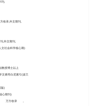
9),
方收录,外文期刊,
刊,外文期刊,
人文社会科学核心期)
副教授博士以上
学文摘哥白尼索引(波兰
版)
核心期刊)
万方收录
,