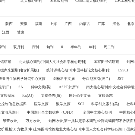
期刊
北大核心期刊
国家级期刊
CSSCI南大核心期刊
CSCD核心
陕西
安徽
福建
上海
广西
内蒙古
江苏
河北
北京
江西
甘肃
季刊
双月刊
月刊
旬刊
0
半年刊
年刊
周二刊
书馆馆藏
北大核心期刊(中国人文社会科学核心期刊)
国家图书馆馆藏
知网
据库来源期刊(含扩展版)
统计源核心期刊(中国科技论文核心期刊)
CSSCI
农业与生物科学研究中心文摘
剑桥科学文摘
哥白尼索引(波兰)
JST
库(日)
SA
科学文摘(英)
ASPT来源刊
南大核心期刊(中文社会科学引文
引文数据库
Pж(AJ)
文摘杂志(俄)
国际药学文摘
文摘杂志
及控制信息数据库
医学文摘
数学文摘
SCI
科学引文索引(美)
社科
全文收录期刊
中国期刊全文数据库（CJFD）
全国中文核心期刊
中国核心
维普收录,
万方收录,
知网收录,第一批认定学术期刊,经咨询编辑部不收版面费
(含扩展版)万方收录(中)上海图书馆馆藏北大核心期刊(中国人文社会科学核心期刊)国家