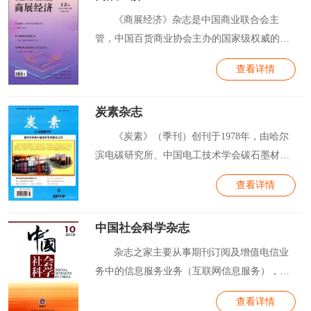
《商展经济》杂志是中国商业联合会主
管，中国百货商业协会主办的国家级权威的商
展经...
查看详情
炭素杂志
《炭素》（季刊）创刊于1978年，由哈尔
滨电碳研究所、中国电工技术学会碳石墨材料
专业...
查看详情
中国社会科学杂志
杂志之家主要从事期刊订阅及增值电信业
务中的信息服务业务（互联网信息服务），并
非《...
查看详情