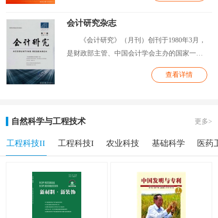
会计研究杂志
《会计研究》（月刊）创刊于1980年3月，
是财政部主管、中国会计学会主办的国家一级
学术...
查看详情
自然科学与工程技术
更多>
工程科技II
工程科技I
农业科技
基础科学
医药