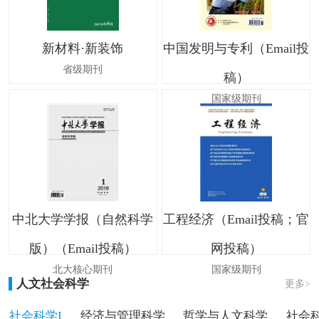
新材料·新装饰
中国发明与专利（Email投
省级期刊
稿）
国家级期刊
中北大学学报（自然科学
工程经济（Email投稿；官
版）（Email投稿）
网投稿）
北大核心期刊
国家级期刊
人文社会科学
更多>
社会科学I
经济与管理科学
哲学与人文科学
社会科