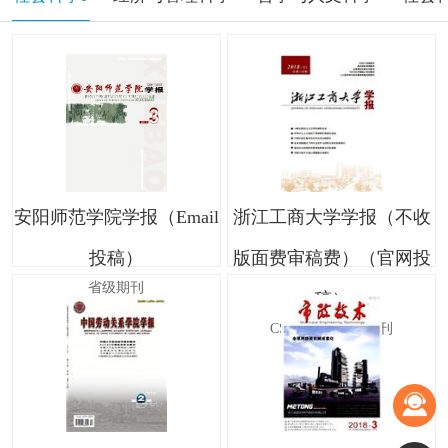
安阳师范学院学报（Email
浙江工商大学学报（不收
投稿）
版面费审稿费）（官网投
省级期刊
稿）
CSSCI南大核心期刊