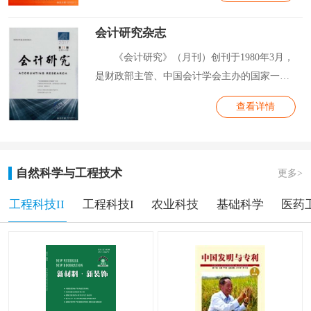
会计研究杂志
《会计研究》（月刊）创刊于1980年3月，
是财政部主管、中国会计学会主办的国家一级
学术...
查看详情
自然科学与工程技术
更多>
工程科技II
工程科技I
农业科技
基础科学
医药