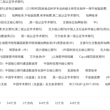
第二批认定学术期刊,
刊,咨询过编辑部:（211和985院校食品科学专业的硕士研究生稿件一律不收版面费,
波兰)
知网收录,不收版面费,有审稿费,第二批认定学术期刊,
知网收录
科技论文核心期刊)
,第一批认定学术期刊,
文摘杂志知网收录(
中)
,外文期刊,第二批认定学术期刊,
北大核心期刊(中国人文社会科学核心期刊)哥白尼
数据库(日)
第一批认定学术期刊,
万方收录,第一批认定学术期刊,
)上海图书馆馆藏国家图书馆馆藏知网收录(中)维普收录(中)
文摘与引文数据库知网收
中)
维普收录（中）
统计源核心期刊
(中国科技论文核心期刊)
北大核
刊)国家图书馆馆藏
万方收录(中
)上海图书馆馆藏
Caj-cd规范获奖期刊
FD）中国核心期刊遴选数据库
中国科技期刊核心期刊
FD）中国核心期刊遴选数据库全国中文核心期刊
龙源收录
维普收录
FD）中国学术期刊（光盘版）全文收
第一批认定学术期刊
不收版面费
(中
全文收
中国学术期刊（光盘版）全文收录期刊
RCCSE(B+)(2017-2018)
知
0
3-6个月
1个月内
6-9个月
12个月
6-8个月