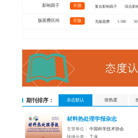
影响因子
不限
复合影响因子
综合影
版面费区间
不限
无版面费
1-500
50
期刊排序：
杂志默认
按热度
材料热处理学报杂志
主管单位：
中国科学技术协会
快捷分类：
工业