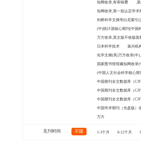
知网收录,有审稿费
,
知网收录,第一批认定学术期
剑桥科学文摘哥白尼索引(
(中)统计源核心期刊(中国
万方收录,英文版不收版面费
日本科学技术
振兴机构
化学文摘(美)万方收录(中
国家图书馆馆藏知网收录(
(中国人文社会科学核心期
中国期刊全文数据库（CJ
中国期刊全文数据库（CJ
中国期刊全文数据库（CJ
中国学术期刊（光盘版）
万方
见刊时间
不限
1-3个月
6-12个月