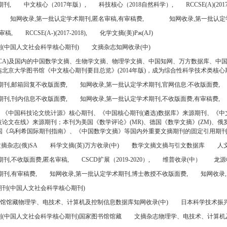
期刊,
中文核心（2017年版）,
科技核心（2018自然科学）,
RCCSE(A)(2017
知网收录,第一批认定学术期刊,匿名审稿,有审稿费,
知网收录,第一批认定
审稿,
RCCSE(A-)(2017-2018),
化学文摘(美)Pж(AJ)
(中国人文社会科学核心期刊)
文摘杂志知网收录(中)
CA)及国内的中国数学文摘、生物学文摘、物理学文摘、中国知网、万方数据库、中
北京大学图书馆《中文核心期刊要目总览》(2014年版)，成为综合性科学技术类核心
期刊,邮箱回复不收版面费,
知网收录,第一批认定学术期刊,官网信息:不收版面费,
期刊,刊内信息不收版面费,
知网收录,第一批认定学术期刊,不收版面费,有审稿费,
、《中国科技论文统计源》核心期刊、《中国核心期刊(遴选)数据库》来源期刊、《中
论文在线》来源期刊；本刊为美国《数学评论》(MR)、德国《数学文摘》(ZM)、俄罗
美国《乌利希国际期刊指南》、《中国数学文摘》等国内外重要文摘期刊的固定引用期
摘杂志(俄)SA
科学文摘(英)万方收录(中)
数学文摘文摘与引文数据库
人文
刊,不收版面费,匿名审稿,
CSCD扩展（2019-2020）,
维普收录(中）
龙源
刊,有审稿费,
知网收录,第一批认定学术期刊,博士教授不收版面费,
知网收录,
刊(中国人文社会科学核心期刊)
书馆馆藏物理学、电技术、计算机及控制信息数据库知网收录(中)
日本科学技术振兴机
(中国人文社会科学核心期刊)国家图书馆馆藏
文摘杂志物理学、电技术、计算机