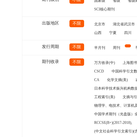
国家级
省级
省级
SCI核心期刊
出版地区
不限
北京市
湖北省武汉市
山西
宁夏
四川
发行周期
不限
半月刊
周刊
期刊收录
不限
万方收录(中)
上海图
CSCD
中国科学引文数
CA
化学文摘(美)
日本科学技术振兴机构数据
工程索引(美)
文摘与
物理学、电技术、计算机
中国学术期刊（光盘版）
RCCSE(B+)(2017-2018),
(中文社会科学引文索引)