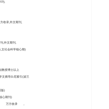
9),
方收录,外文期刊,
刊,外文期刊,
人文社会科学核心期)
副教授博士以上
学文摘哥白尼索引(波兰
版)
核心期刊)
万方收录
,