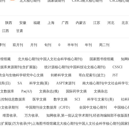
期刊
北大核心期刊
国家级期刊
CSSCI南大核心期刊
CSCD核心
陕西
安徽
福建
上海
广西
内蒙古
江苏
河北
北京
江西
甘肃
季刊
双月刊
月刊
旬刊
0
半年刊
年刊
周二刊
书馆馆藏
北大核心期刊(中国人文社会科学核心期刊)
国家图书馆馆藏
知网
据库来源期刊(含扩展版)
统计源核心期刊(中国科技论文核心期刊)
CSSCI
农业与生物科学研究中心文摘
剑桥科学文摘
哥白尼索引(波兰)
JST
库(日)
SA
科学文摘(英)
ASPT来源刊
南大核心期刊(中文社会科学引文
引文数据库
Pж(AJ)
文摘杂志(俄)
国际药学文摘
文摘杂志
及控制信息数据库
医学文摘
数学文摘
SCI
科学引文索引(美)
社科
全文收录期刊
中国期刊全文数据库（CJFD）
全国中文核心期刊
中国核心
维普收录,
万方收录,
知网收录,第一批认定学术期刊,经咨询编辑部不收版面费
(含扩展版)万方收录(中)上海图书馆馆藏北大核心期刊(中国人文社会科学核心期刊)国家