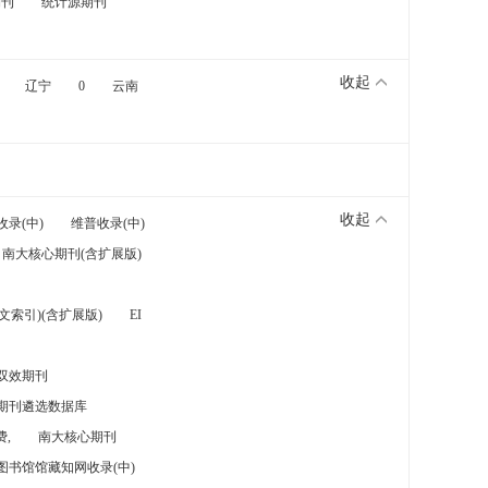
期刊
统计源期刊
收起
辽宁
0
云南
收起
收录(中)
维普收录(中)
南大核心期刊(含扩展版)
索引)(含扩展版)
EI
双效期刊
期刊遴选数据库
,
南大核心期刊
图书馆馆藏知网收录(中)