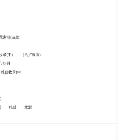
索引(波兰)
录(中)
（含扩展版)
心期刊
维普收录(中
)
网
维普
龙源