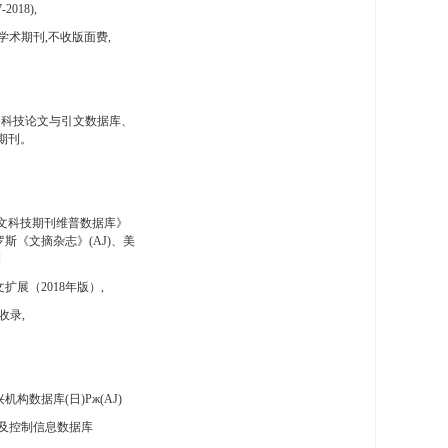
-2018),
学术期刊,不收版面费,
国科技论文与引文数据库、
期刊。
文科技期刊维普数据库》
斯《文摘杂志》(AJ)、美
刊
扩展（2018年版）,
收录,
构数据库(日)Pж(AJ)
及控制信息数据库