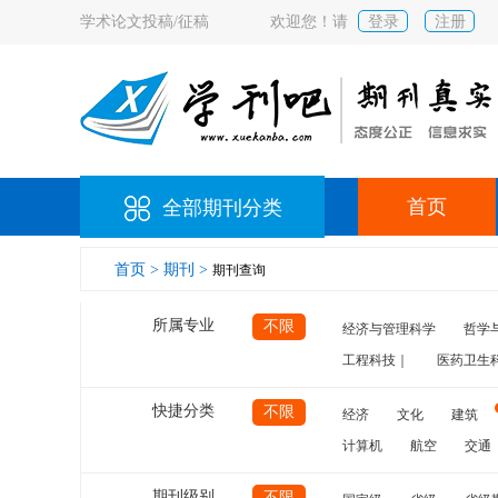
学术论文投稿/征稿
欢迎您！请
登录
注册
首页
全部期刊分类
首页 >
期刊 >
期刊查询
所属专业
不限
经济与管理科学
哲学
工程科技｜
医药卫生
快捷分类
不限
经济
文化
建筑
计算机
航空
交通
期刊级别
不限