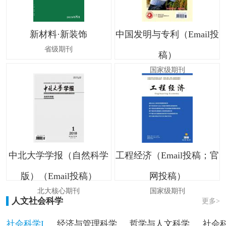
新材料·新装饰
中国发明与专利（Email投
省级期刊
稿）
国家级期刊
中北大学学报（自然科学
工程经济（Email投稿；官
版）（Email投稿）
网投稿）
北大核心期刊
国家级期刊
人文社会科学
更多>
社会科学I
经济与管理科学
哲学与人文科学
社会科