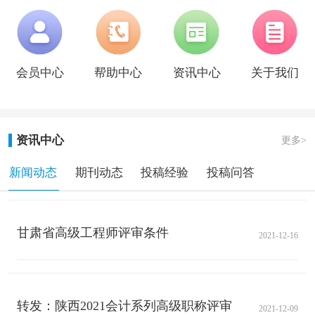
会员中心
帮助中心
资讯中心
关于我们
资讯中心
更多>
新闻动态
期刊动态
投稿经验
投稿问答
甘肃省高级工程师评审条件
2021-12-16
转发：陕西2021会计系列高级职称评审通知
2021-12-09