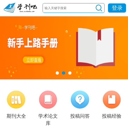
登录
期刊大全
学术论文
投稿问答
投稿经验
库